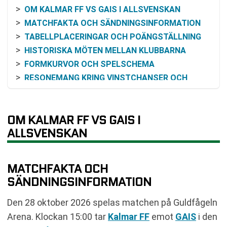
OM KALMAR FF VS GAIS I ALLSVENSKAN
MATCHFAKTA OCH SÄNDNINGSINFORMATION
TABELLPLACERINGAR OCH POÄNGSTÄLLNING
HISTORISKA MÖTEN MELLAN KLUBBARNA
FORMKURVOR OCH SPELSCHEMA
RESONEMANG KRING VINSTCHANSER OCH
ODDS
SPELPLATSEN GULDFÅGELN ARENA
SÅ FUNGERAR SERIESYSTEMET I ALLSVENSKAN
OM KALMAR FF VS GAIS I
VANLIGA FRÅGOR OM KALMAR FF VS GAIS
ALLSVENSKAN
SENASTE RESULTAT KALMAR FF
SENASTE RESULTAT GAIS
MATCHFAKTA OCH
RESULTAT INBÖRDES MÖTEN
SÄNDNINGSINFORMATION
TABELL
KOMMANDE MATCHER KALMAR FF
Den 28 oktober 2026 spelas matchen på Guldfågeln
KOMMANDE MATCHER GAIS
Arena. Klockan 15:00 tar
Kalmar FF
emot
GAIS
i den
RELATERADE NYHETER