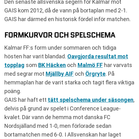
Den senaste allsvenska segern för Kalmar mot
GAIS kom 2012, då de vann på bortaplan med 2-1.
GAIS har därmed en historisk fördel inför matchen.
FORMKURVOR OCH SPELSCHEMA
Kalmar FF:s form under sommaren och tidiga
hösten har varit blandad.
Oavgjorda resultat mot
topplag
som
BK Häcken
och
Malmö FF
har varvats
med segrar mot
Mjällby AIF
och
Örgryte
. På
hemmaplan har de varit starka och tagit flera viktiga
poäng.
GAIS har haft ett
tätt spelschema under säsongen
,
delvis på grund av spelet i Conference League-
kvalet. Där vann de hemma mot danska FC
Nordsjälland med 1-0, men förlorade sedan
bortamatchen med 6-0. I Allsvenskan har laget