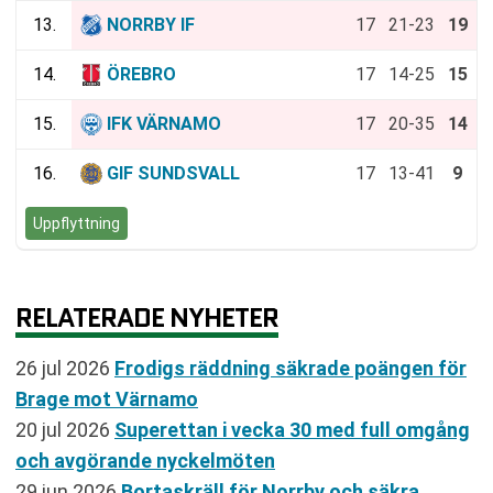
13.
NORRBY IF
17
21-23
19
14.
ÖREBRO
17
14-25
15
15.
IFK VÄRNAMO
17
20-35
14
16.
GIF SUNDSVALL
17
13-41
9
Uppflyttning
RELATERADE NYHETER
26 jul 2026
Frodigs räddning säkrade poängen för
Brage mot Värnamo
20 jul 2026
Superettan i vecka 30 med full omgång
och avgörande nyckelmöten
29 jun 2026
Bortaskräll för Norrby och säkra