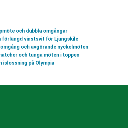
oppmöte och dubbla omgångar
förlängd vinstsvit för Ljungskile
ll omgång och avgörande nyckelmöten
matcher och tunga möten i toppen
h islossning på Olympia