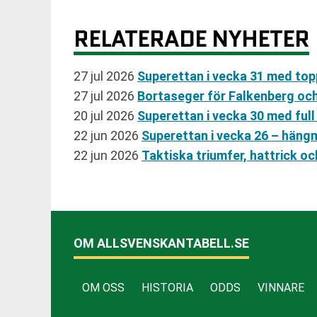
RELATERADE NYHETER
27 jul 2026
Superettan i vecka 31 med t
27 jul 2026
Bortaseger för Falkenberg och 
20 jul 2026
Superettan i vecka 30 med fu
22 jun 2026
Superettan i vecka 26 – häng
22 jun 2026
Taktiska triumfer, hattrick oc
OM ALLSVENSKANTABELL.SE
OM OSS
HISTORIA
ODDS
VINNARE