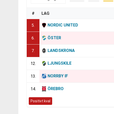
#
LAG
NORDIC UNITED
5.
ÖSTER
6.
LANDSKRONA
7.
LJUNGSKILE
12.
NORRBY IF
13.
ÖREBRO
14.
Positivt kval