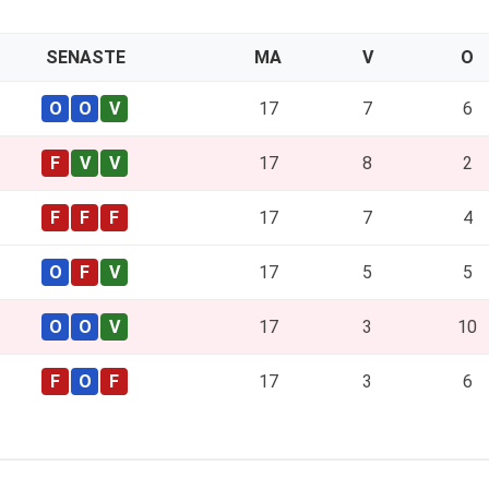
SENASTE
MA
V
O
17
7
6
17
8
2
17
7
4
17
5
5
17
3
10
17
3
6