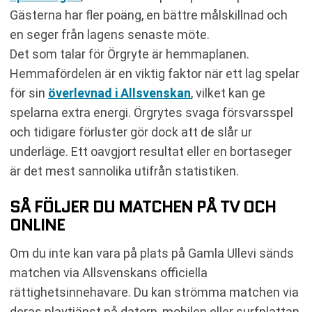
Gästerna har fler poäng, en bättre målskillnad och
en seger från lagens senaste möte.
Det som talar för Örgryte är hemmaplanen.
Hemmafördelen är en viktig faktor när ett lag spelar
för sin
överlevnad i Allsvenskan
, vilket kan ge
spelarna extra energi. Örgrytes svaga försvarsspel
och tidigare förluster gör dock att de slår ur
underläge. Ett oavgjort resultat eller en bortaseger
är det mest sannolika utifrån statistiken.
SÅ FÖLJER DU MATCHEN PÅ TV OCH
ONLINE
Om du inte kan vara på plats på Gamla Ullevi sänds
matchen via Allsvenskans officiella
rättighetsinnehavare. Du kan strömma matchen via
deras playtjänst på datorn, mobilen eller surfplattan.