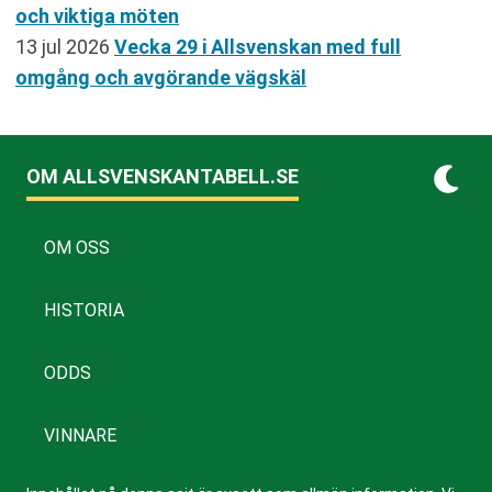
och viktiga möten
13 jul 2026
Vecka 29 i Allsvenskan med full
omgång och avgörande vägskäl
OM ALLSVENSKANTABELL.SE
OM OSS
HISTORIA
ODDS
VINNARE