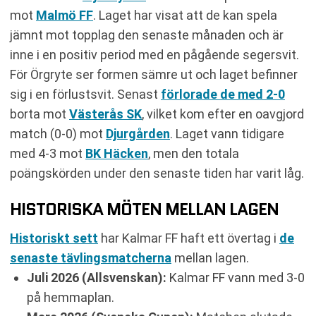
mot
Malmö FF
. Laget har visat att de kan spela
jämnt mot topplag den senaste månaden och är
inne i en positiv period med en pågående segersvit.
För Örgryte ser formen sämre ut och laget befinner
sig i en förlustsvit. Senast
förlorade de med 2-0
borta mot
Västerås SK
, vilket kom efter en oavgjord
match (0-0) mot
Djurgården
. Laget vann tidigare
med 4-3 mot
BK Häcken
, men den totala
poängskörden under den senaste tiden har varit låg.
HISTORISKA MÖTEN MELLAN LAGEN
Historiskt sett
har Kalmar FF haft ett övertag i
de
senaste tävlingsmatcherna
mellan lagen.
Juli 2026 (Allsvenskan):
Kalmar FF vann med 3-0
på hemmaplan.