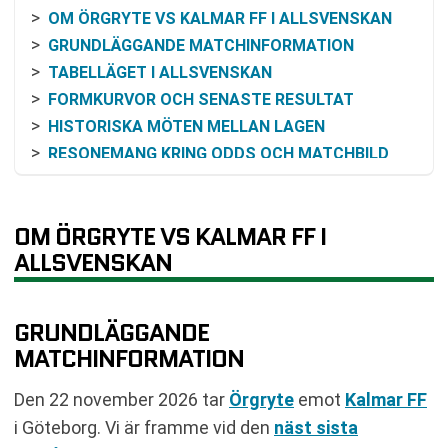
OM ÖRGRYTE VS KALMAR FF I ALLSVENSKAN
GRUNDLÄGGANDE MATCHINFORMATION
TABELLÄGET I ALLSVENSKAN
FORMKURVOR OCH SENASTE RESULTAT
HISTORISKA MÖTEN MELLAN LAGEN
RESONEMANG KRING ODDS OCH MATCHBILD
SÅ FÖLJER DU MATCHEN PÅ TV OCH ONLINE
VANLIGA FRÅGOR OM ÖRGRYTE VS KALMAR FF
OM ÖRGRYTE VS KALMAR FF I
SENASTE RESULTAT ÖRGRYTE
ALLSVENSKAN
SENASTE RESULTAT KALMAR FF
RESULTAT INBÖRDES MÖTEN
TABELL
GRUNDLÄGGANDE
KOMMANDE MATCHER ÖRGRYTE
MATCHINFORMATION
KOMMANDE MATCHER KALMAR FF
RELATERADE NYHETER
Den 22 november 2026 tar
Örgryte
emot
Kalmar FF
i Göteborg. Vi är framme vid den
näst sista