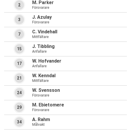
M. Parker
2
Försvarare
J. Azulay
3
Försvarare
C. Vindehall
7
Mittfältare
J. Tibbling
15
Anfallare
W. Hofvander
17
Anfallare
W. Kenndal
21
Mittfältare
W. Svensson
24
Försvarare
M. Ebietomere
29
Försvarare
A. Rahm
34
Målvakt