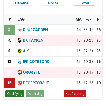
Hemma
Borta
Total
#
LAG
MA
+/-
P
3.
DJURGÅRDEN
14
33-15
26
4.
BK HÄCKEN
15
28-23
25
5.
AIK
16
22-24
25
13.
IFK GÖTEBORG
15
19-33
16
14.
ÖRGRYTE
16
20-37
13
15.
DEGERFORS IF
15
12-26
10
Qualifying
Qualifying
Kvalspel
Nedflyttning