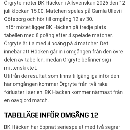
SENASTE RESULTAT BK HÄCKEN
Örgryte möter BK Häcken i Allsvenskan 2026 den 12
RESULTAT INBÖRDES MÖTEN
juli klockan 15.00. Matchen spelas på Gamla Ullevi i
TABELL
Göteborg och hör till omgång 12 av 30.
KOMMANDE MATCHER ÖRGRYTE
Inför mötet ligger BK Häcken på tredje plats i
KOMMANDE MATCHER BK HÄCKEN
tabellen med 8 poäng efter 4 spelade matcher.
RELATERADE NYHETER
Örgryte är tia med 4 poäng på 4 matcher. Det
innebär att Häcken går in i omgången från den övre
delen av tabellen, medan Örgryte befinner sig i
mittenskiktet.
Utifrån de resultat som finns tillgängliga inför den
här omgången kommer Örgryte från två raka
förluster i serien. BK Häcken kommer närmast från
en oavgjord match.
TABELLÄGE INFÖR OMGÅNG 12
BK Häcken har öppnat seriespelet med två segrar