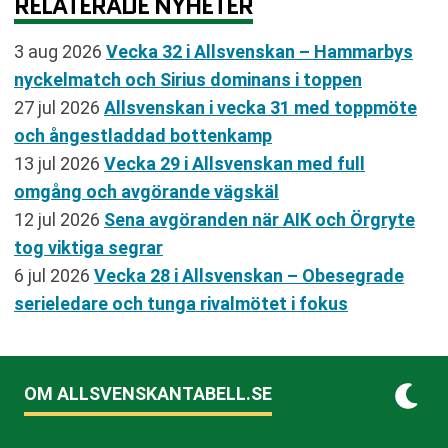
RELATERADE NYHETER
3 aug 2026
Vecka 32 i Allsvenskan – Hammarbys
nyckelmatch och Sirius dominans i toppen
27 jul 2026
Allsvenskan i vecka 31 med toppmöte
och ångestladdad bottenkamp
13 jul 2026
Vecka 29 i Allsvenskan med full
omgång och avgörande vägskäl
12 jul 2026
Sena avgöranden när AIK och Örgryte
tog viktiga segrar
6 jul 2026
Vecka 28 i Allsvenskan – Obesegrade
serieledare och tunga rivalmötet i fokus
OM ALLSVENSKANTABELL.SE