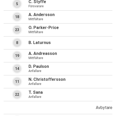
C. Styffe
5
Försvarare
A. Andersson
18
Mittfältare
O. Parker-Price
23
Mittfältare
B. Laturnus
8
A. Andreasson
19
Mittfältare
D. Paulson
14
Anfallare
N. Christoffersson
11
Anfallare
T. Sana
22
Anfallare
Avbytare