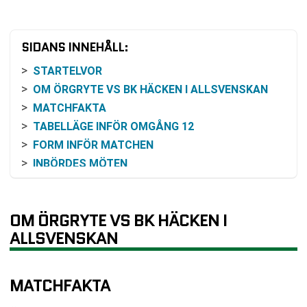
SIDANS INNEHÅLL:
STARTELVOR
OM ÖRGRYTE VS BK HÄCKEN I ALLSVENSKAN
MATCHFAKTA
TABELLÄGE INFÖR OMGÅNG 12
FORM INFÖR MATCHEN
INBÖRDES MÖTEN
ODDSEN INFÖR ÖRGRYTE MOT BK HÄCKEN
VAD MATCHEN BETYDER I OMGÅNG 12
OM ÖRGRYTE VS BK HÄCKEN I
HISTORISK KONTEXT
ALLSVENSKAN
SÅ KAN DU FÖLJA MATCHEN
KLUBBFAKTA
VANLIGA FRÅGOR OM ÖRGRYTE VS BK HÄCKEN
MATCHFAKTA
SENASTE RESULTAT ÖRGRYTE