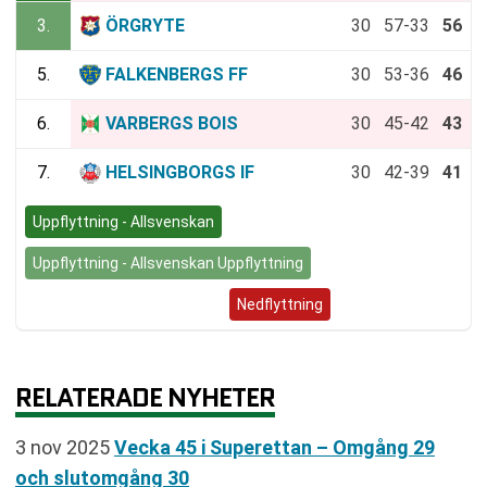
3.
ÖRGRYTE
30
57-33
56
5.
FALKENBERGS FF
30
53-36
46
6.
VARBERGS BOIS
30
45-42
43
7.
HELSINGBORGS IF
30
42-39
41
Uppflyttning - Allsvenskan
Uppflyttning - Allsvenskan Uppflyttning
Superettan (Nedflyttning)
Nedflyttning
RELATERADE NYHETER
3 nov 2025
Vecka 45 i Superettan – Omgång 29
och slutomgång 30