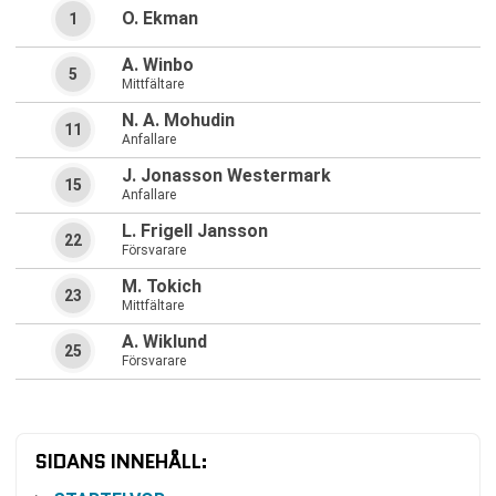
O. Ekman
1
A. Winbo
5
Mittfältare
N. A. Mohudin
11
Anfallare
J. Jonasson Westermark
15
Anfallare
L. Frigell Jansson
22
Försvarare
M. Tokich
23
Mittfältare
A. Wiklund
25
Försvarare
SIDANS INNEHÅLL: