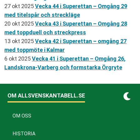
27 okt 2025
Vecka 44 i Superettan – Omgång 29
med titelspår och streckläge
20 okt 2025
Vecka 43 i Superettan – Omgång 28
med toppduell och streckpress
13 okt 2025
Vecka 42 i Superettan – omgång 27
med toppmöte i Kalmar
6 okt 2025
Vecka 41 i Superettan – Omgång 26,
Landskrona-Varberg och formstarka Örgryte
OM ALLSVENSKANTABELL.SE
OM OSS
HISTORIA