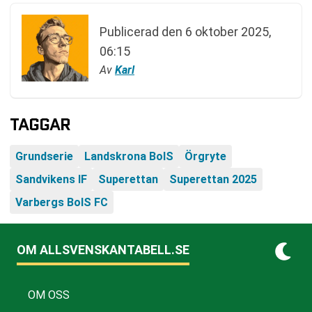
Publicerad den
6 oktober 2025,
06:15
Av
Karl
TAGGAR
Grundserie
Landskrona BoIS
Örgryte
Sandvikens IF
Superettan
Superettan 2025
Varbergs BoIS FC
OM ALLSVENSKANTABELL.SE
OM OSS