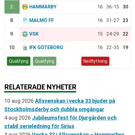
2.
HAMMARBY
16
36-15
30
8.
MALMÖ FF
16
31-27
23
9.
VSK
15
24-29
22
10.
IFK GÖTEBORG
16
22-35
19
Qualifying
Qualifying
Kvalspel
Nedflyttning
RELATERADE NYHETER
10 aug 2026
Allsvenskan i vecka 33 bjuder på
Stockholmsderby och dubbla omgångar
4 aug 2026
Jubileumsfest för Djurgården och
stabil serieledning för Sirius
3 aug 2026
Vecka 32 i Allsvenskan – Hammarbys