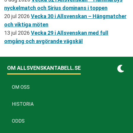
nyckelmatch och Sirius dominans i toppen
20 jul 2026
Vecka 30 i Allsvenskan – Hängmatcher
och viktiga möten
13 jul 2026
Vecka 29 i Allsvenskan med full
omgång och avgörande vägskäl
OM ALLSVENSKANTABELL.SE
OM OSS
HISTORIA
ODDS