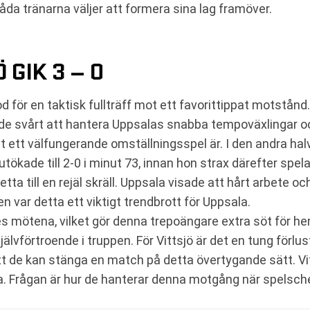
båda tränarna väljer att formera sina lag framöver.
 GIK 3 – 0
 för en taktisk fullträff mot ett favorittippat motstånd.
ade svårt att hantera Uppsalas snabba tempoväxlingar o
gt ett välfungerande omställningsspel är. I den andra h
kade till 2-0 i minut 73, innan hon strax därefter spelad
etta till en rejäl skräll. Uppsala visade att hårt arbete o
iken var detta ett viktigt trendbrott för Uppsala.
es mötena, vilket gör denna trepoängare extra söt för h
jälvförtroende i truppen. För Vittsjö är det en tung förlu
 de kan stänga en match på detta övertygande sätt. Vit
rna. Frågan är hur de hanterar denna motgång när spelsch