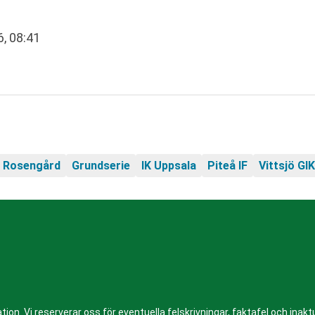
, 08:41
 Rosengård
Grundserie
IK Uppsala
Piteå IF
Vittsjö GIK
n. Vi reserverar oss för eventuella felskrivningar, faktafel och inaktue