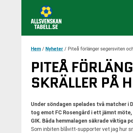
Hem
/
Nyheter
/
Piteå förlänger segersviten oc
PITEÅ FÖRLÄN
SKRÄLLER PÅ 
Under söndagen spelades två matcher i D
tog emot FC Rosengård i ett jämnt möte,
GIK. Båda hemmalagen säkrade viktiga poä
Som inbiten blåvitt-supporter vet jag hur s