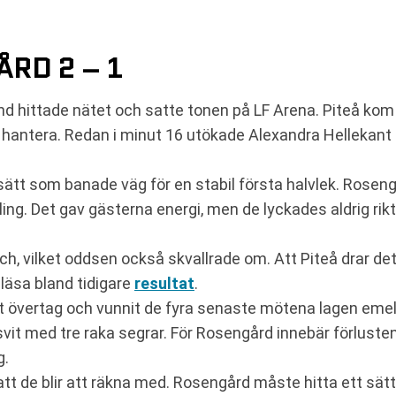
ÅRD 2 – 1
nd hittade nätet och satte tonen på LF Arena. Piteå kom 
hantera. Redan i minut 16 utökade Alexandra Hellekant l
ätt som banade väg för en stabil första halvlek. Roseng
ing. Det gav gästerna energi, men de lyckades aldrig rik
, vilket oddsen också skvallrade om. Att Piteå drar det 
t läsa bland tidigare
resultat
.
rt övertag och vunnit de fyra senaste mötena lagen emel
it med tre raka segrar. För Rosengård innebär förlusten 
g.
att de blir att räkna med. Rosengård måste hitta ett sätt a