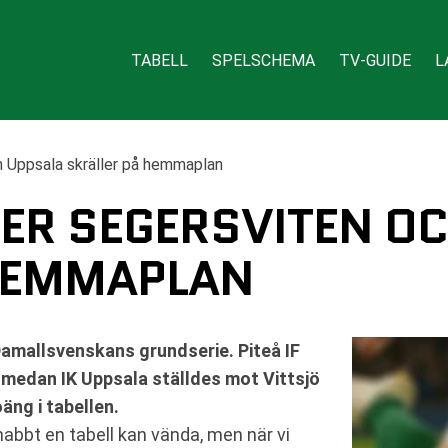
TABELL
SPELSCHEMA
TV-GUIDE
L
h Uppsala skräller på hemmaplan
GER SEGERSVITEN O
HEMMAPLAN
amallsvenskans grundserie. Piteå IF
 medan IK Uppsala ställdes mot Vittsjö
ng i tabellen.
nabbt en tabell kan vända, men när vi