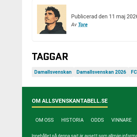
Publicerad den
11 maj 2026
Av
Tore
TAGGAR
Damallsvenskan
Damallsvenskan 2026
FC
OM ALLSVENSKANTABELL.SE
OM OSS
HISTORIA
ODDS
VINNARE
Innehållet på denna sajt är avsett som allmän informatio