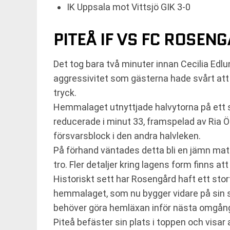
IK Uppsala mot Vittsjö GIK 3-0
PITEÅ IF VS FC ROSENG
Det tog bara två minuter innan Cecilia Edlu
aggressivitet som gästerna hade svårt att 
tryck.
Hemmalaget utnyttjade halvytorna på ett s
reducerade i minut 33, framspelad av Ria Öl
försvarsblock i den andra halvleken.
På förhand väntades detta bli en jämn match
tro. Fler detaljer kring lagens form finns at
Historiskt sett har Rosengård haft ett sto
hemmalaget, som nu bygger vidare på sin sv
behöver göra hemläxan inför nästa omgån
Piteå befäster sin plats i toppen och visar 