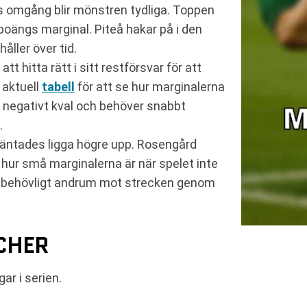
ens omgång blir mönstren tydliga. Toppen
 poängs marginal. Piteå hakar på i den
åller över tid.
tt hitta rätt i sitt restförsvar för att
 aktuell
tabell
för att se hur marginalerna
ör negativt kval och behöver snabbt
.
rväntades ligga högre upp. Rosengård
m hur små marginalerna är när spelet inte
älbehövligt andrum mot strecken genom
CHER
ar i serien.