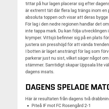
tittar på hur lagen placerar sig efter dag
är extremt tät där flera lag trängs inom en
absoluta toppen och visar att deras bygge h
För lag i den nedre regionen handlar det om a
inte tappa mark. Du kan följa utvecklingen i
krymper. Vittsjö befinner sig på en plats f
justera sin presshöjd för att vända trenden
I botten är läget ansträngt för lag som fö
parkerar just nu sist, vilket säger något o
stämmer. Samtidigt skapar Uppsala lite v
dagens insats.
DAGENS SPELADE MAT
Här är resultaten från dagens två drabbning
Piteå IF mot FC Rosengård 2-1