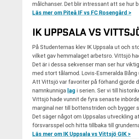
målchanser. Det blir intressant att se hur 
Läs mer om Piteå IF vs FC Rosengård >
IK UPPSALA VS VITTSJÖ
På Studenternas klev IK Uppsala ut och stod
vilket gav hemmalaget arbetsro. Vittsjö h
Det är i dessa sekvenser man ser hur vikti
med stort tålamod. Lovis-Esmeralda Bång utö
Att Vittsjö var favoriter på förhand gjorde d
namnkunniga
lag
i serien. Ser vi till histor
Vittsjö hade vunnit de fyra senaste inbörd
marginal ner till bottenstriden och bygger s
Det säger något om Uppsalas utveckling att
försvarsspel och hitta tillbaka till grunde
Läs mer om IK Uppsala vs Vittsjö GIK >