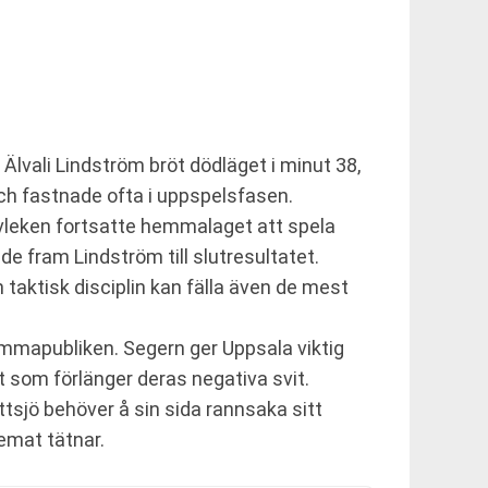
 Älvali Lindström bröt dödläget i minut 38,
ch fastnade ofta i uppspelsfasen.
alvleken fortsatte hemmalaget att spela
e fram Lindström till slutresultatet.
ch taktisk disciplin kan fälla även de mest
emmapubliken. Segern ger Uppsala viktig
st som förlänger deras negativa svit.
tsjö behöver å sin sida rannsaka sitt
emat tätnar.