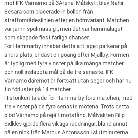
mot IFK Värnamo på 3Arena. Målskytt blev Nahir
Besara som placerade in bollen från
straffområdeslinjen efter en hörnvariant. Matchen
var jämn spelmässigt, men det var hemmalaget
som skapade flest farliga chanser.
För Hammarby innebär detta att laget parkerar på
andra plats, endast en poäng efter Mjällby. Formen
är tydlig med fyra vinster på lika många matcher
och noll insläppta mål på de tre senaste. IFK
Värnamo däremot är fortsatt utan seger och har nu
tio förluster på 14 matcher.
Historiken talade för Hammarby före matchen, med
tre vinster på de fyra senaste mötena. Trots detta
bjöd Värnamo på rejält motstånd. Målvakten Filip
Sidklev gjorde flera viktiga räddningar, bland annat
på en nick från Marcus Antonsson i slutminuterna.