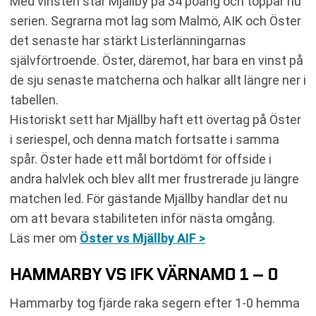
Med vinsten står Mjällby på 34 poäng och toppar nu
serien. Segrarna mot lag som Malmö, AIK och Öster
det senaste har stärkt Listerlänningarnas
självförtroende. Öster, däremot, har bara en vinst på
de sju senaste matcherna och halkar allt längre ner i
tabellen.
Historiskt sett har Mjällby haft ett övertag på Öster
i seriespel, och denna match fortsatte i samma
spår. Öster hade ett mål bortdömt för offside i
andra halvlek och blev allt mer frustrerade ju längre
matchen led. För gästande Mjällby handlar det nu
om att bevara stabiliteten inför nästa omgång.
Läs mer om
Öster vs Mjällby AIF >
HAMMARBY VS IFK VÄRNAMO 1 – 0
Hammarby tog fjärde raka segern efter 1-0 hemma