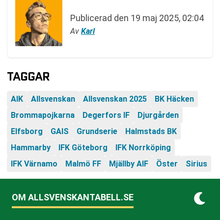
Publicerad den
19 maj 2025, 02:04
Av
Karl
TAGGAR
AIK
Allsvenskan
Allsvenskan 2025
BK Häcken
Brommapojkarna
Degerfors IF
Djurgården
Elfsborg
GAIS
Grundserie
Halmstads BK
Hammarby
IFK Göteborg
IFK Norrköping
IFK Värnamo
Malmö FF
Mjällby AIF
Öster
Sirius
OM ALLSVENSKANTABELL.SE