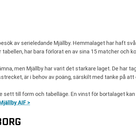
besök av serieledande Mjällby. Hemmalaget har haft svårt
r tabellen, har bara förlorat en av sina 15 matcher och
mna, men Mjällby har varit det starkare laget. De har t
sstrecket, är i behov av poäng, särskilt med tanke på att
sett till form och tabelläge. En vinst för bortalaget kan 
Mjällby AIF >
BORG