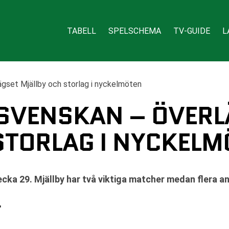
TABELL
SPELSCHEMA
TV-GUIDE
L
ägset Mjällby och storlag i nyckelmöten
LLSVENSKAN – ÖVER
STORLAG I NYCKELM
cka 29. Mjällby har två viktiga matcher medan flera 
F