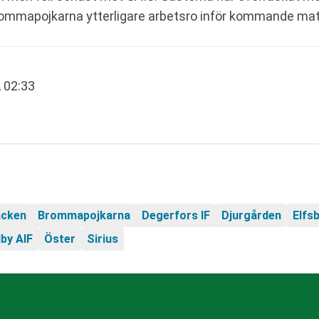
Brommapojkarna ytterligare arbetsro inför kommande ma
, 02:33
äcken
Brommapojkarna
Degerfors IF
Djurgården
Elfs
lby AIF
Öster
Sirius