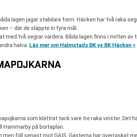
båda lagen jagar stabilare form. Häcken har två raka s
en – där de släppte in fyra mål.
t med två segrar vardera. Båda lagen finns i mitten av t
 andra halva.
Läs mer om Halmstads BK vs BK Häcken >
MAPOJKARNA
pojkarna som klättrat tack vare tre raka vinster. Det h
till Hammarby på bortaplan.
men föll senast mot GAIS. Gästerna har överraskat med 