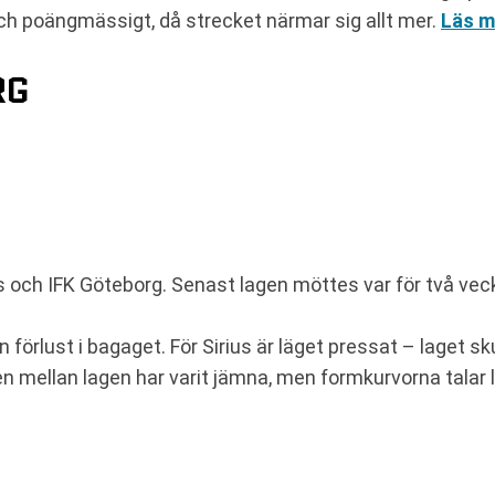
och poängmässigt, då strecket närmar sig allt mer.
Läs m
RG
us och IFK Göteborg. Senast lagen möttes var för två ve
förlust i bagaget. För Sirius är läget pressat – laget s
n mellan lagen har varit jämna, men formkurvorna talar lä