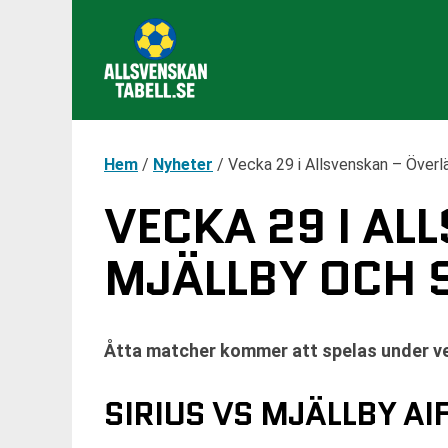
Hem
/
Nyheter
/
Vecka 29 i Allsvenskan – Överl
VECKA 29 I A
MJÄLLBY OCH 
Åtta matcher kommer att spelas under ve
SIRIUS VS MJÄLLBY AI