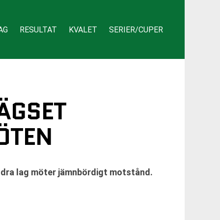
AG
RESULTAT
KVALET
SERIER/CUPER
LÄGSET
ÖTEN
andra lag möter jämnbördigt motstånd.