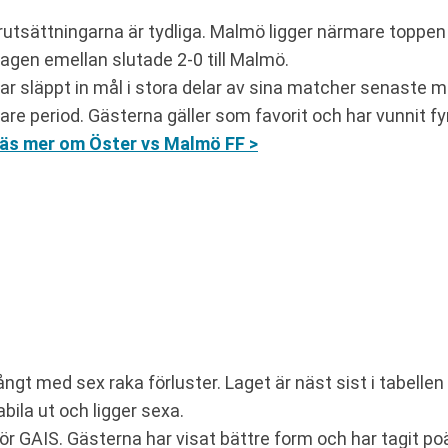
rutsättningarna är tydliga. Malmö ligger närmare toppen
lagen emellan slutade 2-0 till Malmö.
ar släppt in mål i stora delar av sina matcher senaste
agare period. Gästerna gäller som favorit och har vunnit
äs mer om Öster vs Malmö FF >
ngt med sex raka förluster. Laget är näst sist i tabelle
ila ut och ligger sexa.
för GAIS. Gästerna har visat bättre form och har tagit po