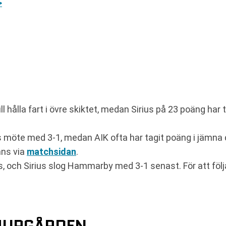
>
hålla fart i övre skiktet, medan Sirius på 23 poäng har tr
s möte med 3-1, medan AIK ofta har tagit poäng i jämna 
nns via
matchsidan
.
 och Sirius slog Hammarby med 3-1 senast. För att följ