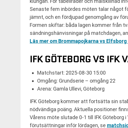
klungan. För tabellrader och målskillnad in
Senaste fem inbördes möten talar något fö
jämnt, och en fördjupad genomgång av föru
Formen skiftar: båda lagen kommer från två 
sändningshänvisningar på matchdagen, a
Läs mer om Brommapojkarna vs Elfsborg 
IFK GÖTEBORG VS IFK
Matchstart: 2025-08-30 15:00
Omgång: Grundserie – omgång 22
Arena: Gamla Ullevi, Göteborg
IFK Göteborg kommer att fortsätta sin st
nödvändiga poäng. Aktuella positioner finn
Vårens möte slutade 0-1 till IFK Göteborg 
förutsättningar inför lördagen, se
matchsi