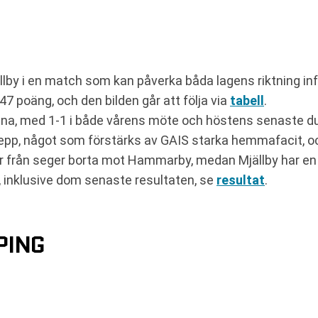
by i en match som kan påverka båda lagens riktning infö
7 poäng, och den bilden går att följa via
tabell
.
na, med 1-1 i både vårens möte och höstens senaste due
repp, något som förstärks av GAIS starka hemmafacit, 
r från seger borta mot Hammarby, medan Mjällby har en
, inklusive dom senaste resultaten, se
resultat
.
PING