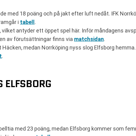
de med 18 poäng och på jakt efter luft nedåt. IFK Norrkö
 framgår i
tabell
.
g, vilket antyder ett öppet spel här. Inför måndagens 
n av förutsättningar finns via
matchsidan
.
 Häcken, medan Norrköping nyss slog Elfsborg hemma. 
t
.
 ELFSBORG
elltia med 23 poäng, medan Elfsborg kommer som femm