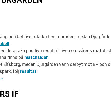
DJURGÅRDEN
oäng och behöver stärka hemmaraden, medan Djurgårde
abell
.
 med flera raka positiva resultat, även om vårens match 
rna finns på
matchsidan
.
t Elfsborg, medan Djurgården vann derbyt mot BP och de
park, följ
resultat
.
 >
RS IF