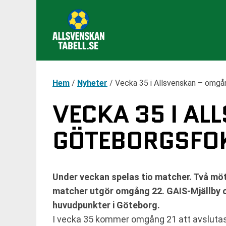
Hem
/
Nyheter
/
Vecka 35 i Allsvenskan – omg
VECKA 35 I A
GÖTEBORGSFO
Under veckan spelas tio matcher. Två mö
matcher utgör omgång 22. GAIS-Mjällby o
huvudpunkter i Göteborg.
I vecka 35 kommer omgång 21 att avsluta