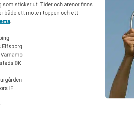
som sticker ut. Tider och arenor finns
 både ett möte i toppen och ett
hema
.
ping
 Elfsborg
K Värnamo
mstads BK
jurgården
ors IF
r