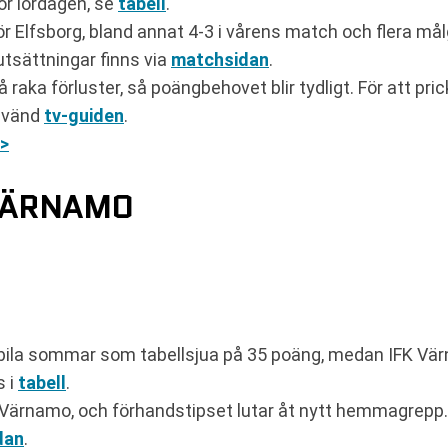
för lördagen, se
tabell
.
r Elfsborg, bland annat 4-3 i vårens match och flera m
tsättningar finns via
matchsidan
.
raka förluster, så poängbehovet blir tydligt. För att pri
nvänd
tv-guiden
.
>
 VÄRNAMO
abila sommar som tabellsjua på 35 poäng, medan IFK V
s i
tabell
.
i Värnamo, och förhandstipset lutar åt nytt hemmagrepp.
dan
.