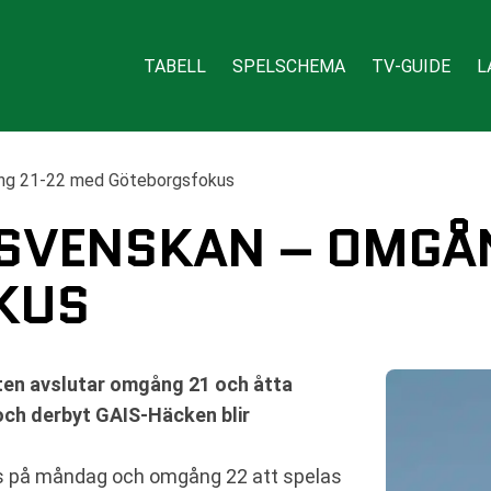
TABELL
SPELSCHEMA
TV-GUIDE
L
ång 21-22 med Göteborgsfokus
LLSVENSKAN – OMGÅ
KUS
ten avslutar omgång 21 och åtta
ch derbyt GAIS-Häcken blir
s på måndag och omgång 22 att spelas