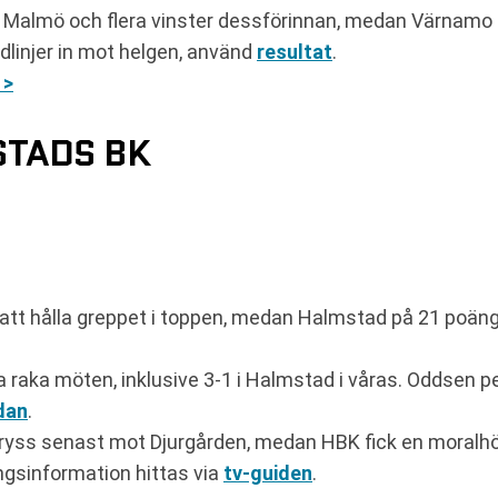
 Malmö och flera vinster dessförinnan, medan Värnamo 
ndlinjer in mot helgen, använd
resultat
.
 >
STADS BK
att hålla greppet i toppen, medan Halmstad på 21 poäng
flera raka möten, inklusive 3-1 i Halmstad i våras. Odds
dan
.
ryss senast mot Djurgården, medan HBK fick en moralhöj
ngsinformation hittas via
tv-guiden
.