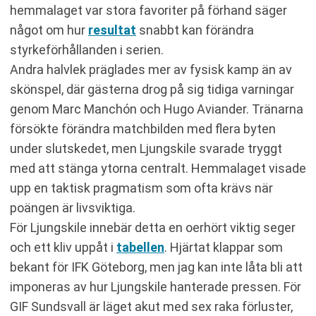
hemmalaget var stora favoriter på förhand säger
något om hur
resultat
snabbt kan förändra
styrkeförhållanden i serien.
Andra halvlek präglades mer av fysisk kamp än av
skönspel, där gästerna drog på sig tidiga varningar
genom Marc Manchón och Hugo Aviander. Tränarna
försökte förändra matchbilden med flera byten
under slutskedet, men Ljungskile svarade tryggt
med att stänga ytorna centralt. Hemmalaget visade
upp en taktisk pragmatism som ofta krävs när
poängen är livsviktiga.
För Ljungskile innebär detta en oerhört viktig seger
och ett kliv uppåt i
tabellen
. Hjärtat klappar som
bekant för IFK Göteborg, men jag kan inte låta bli att
imponeras av hur Ljungskile hanterade pressen. För
GIF Sundsvall är läget akut med sex raka förluster,