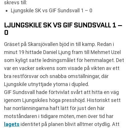
skrevs till:
Ljungskile SK vs GIF Sundsvall 1 – 0
LJUNGSKILE SK VS GIF SUNDSVALL 1 –
0
Gräset på Skarsjövallen bjöd in till kamp. Redan i
minut 19 hittade Daniel Ljung fram till Mehmet Uzel
som kyligt satte ledningsmålet för hemmalaget. Det
var en vacker sekvens som visade på vikten av ett
bra restförsvar och snabba omställningar, där
Ljungskile utnyttjade ytorna i djupled.
GIF Sundsvall hade förtvivlat svårt att hitta en väg
igenom Ljungskiles höga presshöjd. Historiskt sett
har norrlänningarna haft lätt för just den här
motståndaren i tidigare möten, men över tid har
lagets
identitet på planen blivit alltmer otydlig. Att