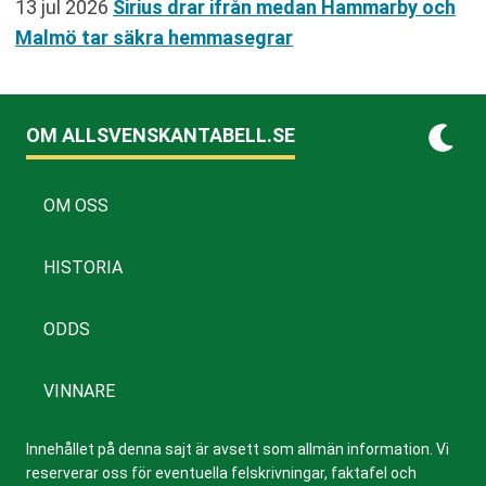
13 jul 2026
Sirius drar ifrån medan Hammarby och
Malmö tar säkra hemmasegrar
OM ALLSVENSKANTABELL.SE
OM OSS
HISTORIA
ODDS
VINNARE
Innehållet på denna sajt är avsett som allmän information. Vi
reserverar oss för eventuella felskrivningar, faktafel och