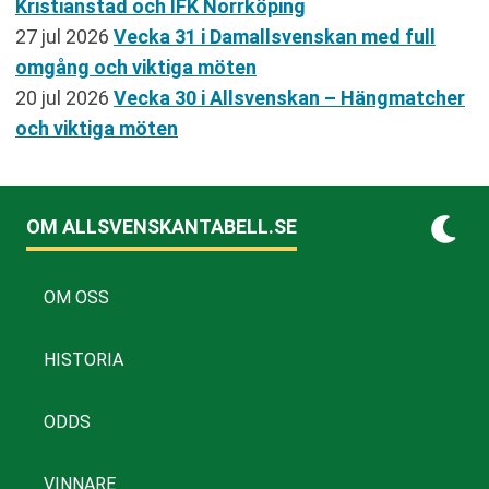
Kristianstad och IFK Norrköping
27 jul 2026
Vecka 31 i Damallsvenskan med full
omgång och viktiga möten
20 jul 2026
Vecka 30 i Allsvenskan – Hängmatcher
och viktiga möten
OM ALLSVENSKANTABELL.SE
OM OSS
HISTORIA
ODDS
VINNARE