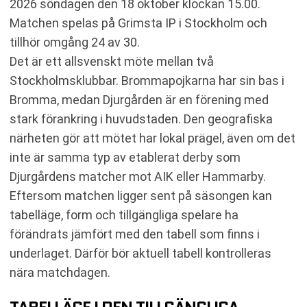
2026 söndagen den 18 oktober klockan 15.00.
KOMMANDE MATCHER DJURGÅRDEN
Matchen spelas på Grimsta IP i Stockholm och
RELATERADE NYHETER
tillhör omgång 24 av 30.
Det är ett allsvenskt möte mellan två
Stockholmsklubbar. Brommapojkarna har sin bas i
Bromma, medan Djurgården är en förening med
stark förankring i huvudstaden. Den geografiska
närheten gör att mötet har lokal prägel, även om det
inte är samma typ av etablerat derby som
Djurgårdens matcher mot AIK eller Hammarby.
Eftersom matchen ligger sent på säsongen kan
tabelläge, form och tillgängliga spelare ha
förändrats jämfört med den tabell som finns i
underlaget. Därför bör aktuell tabell kontrolleras
nära matchdagen.