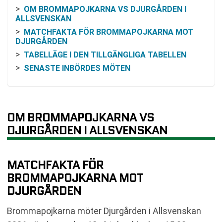
OM BROMMAPOJKARNA VS DJURGÅRDEN I
ALLSVENSKAN
MATCHFAKTA FÖR BROMMAPOJKARNA MOT
DJURGÅRDEN
TABELLÄGE I DEN TILLGÄNGLIGA TABELLEN
SENASTE INBÖRDES MÖTEN
FORM ENLIGT SENASTE RESULTAT I
UNDERLAGET
ODDS OCH VINSTCHANS
OM BROMMAPOJKARNA VS
SÅ KAN MATCHEN FÖLJAS PÅ TV OCH ONLINE
DJURGÅRDEN I ALLSVENSKAN
PRAKTISK INFORMATION FÖR BESÖKARE
VANLIGA FRÅGOR OM BROMMAPOJKARNA VS
DJURGÅRDEN
MATCHFAKTA FÖR
SENASTE RESULTAT BROMMAPOJKARNA
BROMMAPOJKARNA MOT
SENASTE RESULTAT DJURGÅRDEN
DJURGÅRDEN
RESULTAT INBÖRDES MÖTEN
TABELL
Brommapojkarna möter Djurgården i Allsvenskan
KOMMANDE MATCHER BROMMAPOJKARNA