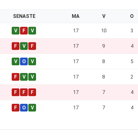
SENASTE
MA
V
O
17
10
3
17
9
4
17
8
5
17
8
2
17
7
4
17
7
4