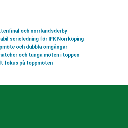
ttenfinal och norrlandsderby
bil serieledning för IFK Norrköping
oppmöte och dubbla omgångar
matcher och tunga möten i toppen
llt fokus på toppmöten