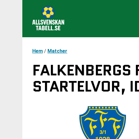
Hem
/
Matcher
FALKENBERGS F
STARTELVOR, I