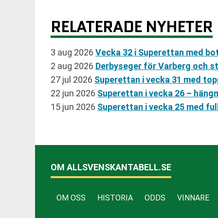
RELATERADE NYHETER
3 aug 2026
Vecka 32 i Superettan med bo
2 aug 2026
Derbyseger för Varberg och sta
27 jul 2026
Superettan i vecka 31 med t
22 jun 2026
Superettan i vecka 26 – häng
15 jun 2026
Superettan i vecka 25 med fu
OM ALLSVENSKANTABELL.SE
OM OSS
HISTORIA
ODDS
VINNARE