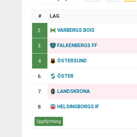
#
LAG
VARBERGS BOIS
2.
FALKENBERGS FF
3.
ÖSTERSUND
4.
ÖSTER
6.
LANDSKRONA
7.
HELSINGBORGS IF
8.
Uppflyttning