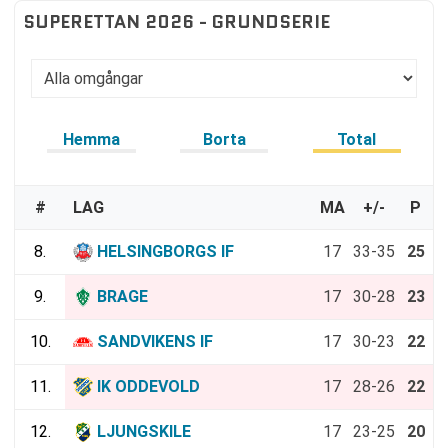
SUPERETTAN 2026 - GRUNDSERIE
Hemma
Borta
Total
#
LAG
MA
+/-
P
8.
HELSINGBORGS IF
17
33-35
25
9.
BRAGE
17
30-28
23
10.
SANDVIKENS IF
17
30-23
22
11.
IK ODDEVOLD
17
28-26
22
12.
LJUNGSKILE
17
23-25
20