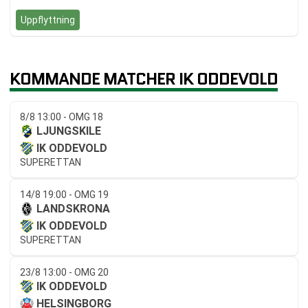
Uppflyttning
KOMMANDE MATCHER IK ODDEVOLD
8/8 13:00 - OMG 18
LJUNGSKILE
IK ODDEVOLD
SUPERETTAN
14/8 19:00 - OMG 19
LANDSKRONA
IK ODDEVOLD
SUPERETTAN
23/8 13:00 - OMG 20
IK ODDEVOLD
HELSINGBORG