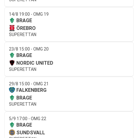
14/8 19:00 - OMG 19
BRAGE
ÖREBRO
SUPERETTAN
23/8 15:00 - OMG 20
BRAGE
NORDIC UNITED
SUPERETTAN
29/8 15:00 - OMG 21
FALKENBERG
BRAGE
SUPERETTAN
5/9 17:00 - OMG 22
BRAGE
SUNDSVALL