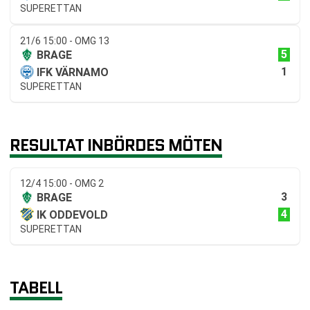
SUPERETTAN
21/6 15:00 - OMG 13
5
BRAGE
1
IFK VÄRNAMO
SUPERETTAN
RESULTAT INBÖRDES MÖTEN
12/4 15:00 - OMG 2
3
BRAGE
4
IK ODDEVOLD
SUPERETTAN
TABELL