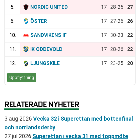
5.
NORDIC UNITED
17
28-25
27
6.
ÖSTER
17
27-26
26
10.
SANDVIKENS IF
17
30-23
22
11.
IK ODDEVOLD
17
28-26
22
12.
LJUNGSKILE
17
23-25
20
Uppflyttning
RELATERADE NYHETER
3 aug 2026
Vecka 32 i Superettan med bottenfinal
och norrlandsderby
27 jul 2026
Superettan i vecka 31 med toppmöte