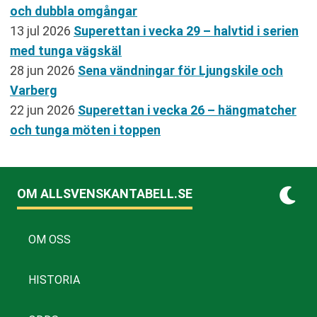
och dubbla omgångar
13 jul 2026
Superettan i vecka 29 – halvtid i serien
med tunga vägskäl
28 jun 2026
Sena vändningar för Ljungskile och
Varberg
22 jun 2026
Superettan i vecka 26 – hängmatcher
och tunga möten i toppen
OM ALLSVENSKANTABELL.SE
OM OSS
HISTORIA