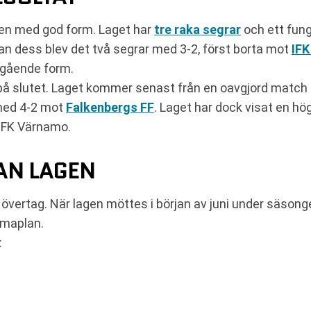
en med god form. Laget har
tre raka segrar
och ett fun
 dess blev det två segrar med 3-2, först borta mot
IF
åtgående form.
på slutet. Laget kommer senast från en oavgjord match 
ed 4-2 mot
Falkenbergs FF
. Laget har dock visat en h
IFK Värnamo.
AN LAGEN
st övertag. När lagen möttes i början av juni under säso
mmaplan.
: