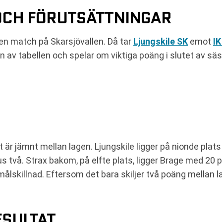
OCH FÖRUTSÄTTNINGAR
en match på Skarsjövallen. Då tar
Ljungskile SK
emot
IK
en av tabellen och spelar om viktiga poäng i slutet av sä
t är jämnt mellan lagen. Ljungskile ligger på nionde pla
us två. Strax bakom, på elfte plats, ligger Brage med 20
målskillnad. Eftersom det bara skiljer två poäng mellan 
ESULTAT