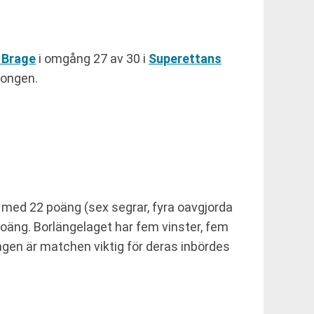
 Brage
i omgång 27 av 30 i
Superettans
songen.
ts med 22 poäng (sex segrar, fyra oavgjorda
 poäng. Borlängelaget har fem vinster, fem
lagen är matchen viktig för deras inbördes