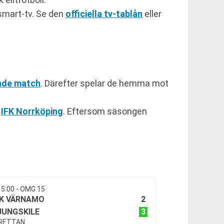
 smart-tv. Se den
officiella tv-tablån
eller
de match
. Därefter spelar de hemma mot
t
IFK Norrköping
. Eftersom säsongen
15:00 - OMG 15
2
FK VÄRNAMO
3
JUNGSKILE
RETTAN