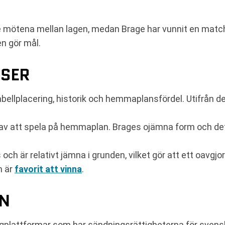
te mötena mellan lagen, medan Brage har vunnit en match
en gör mål.
NSER
bellplacering, historik och hemmaplansfördel. Utifrån d
n av att spela på hemmaplan. Brages ojämna form och de
ch är relativt jämna i grunden, vilket gör att ett oavgjo
m är
favorit att vinna
.
EN
ngplattformar som har sändningsrättigheterna för svensk 