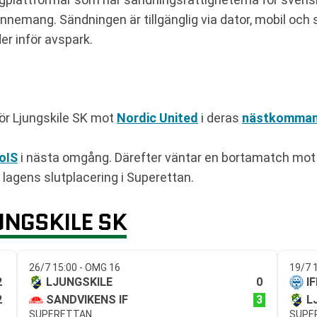
nnemang. Sändningen är tillgänglig via dator, mobil och
r inför avspark.
ör Ljungskile SK mot
Nordic United
i deras
nästkomman
oIS
i nästa omgång. Därefter väntar en bortamatch mo
r lagens slutplacering i Superettan.
UNGSKILE SK
26/7 15:00 - OMG 16
19/7 
2
0
LJUNGSKILE
I
2
3
SANDVIKENS IF
L
SUPERETTAN
SUPE