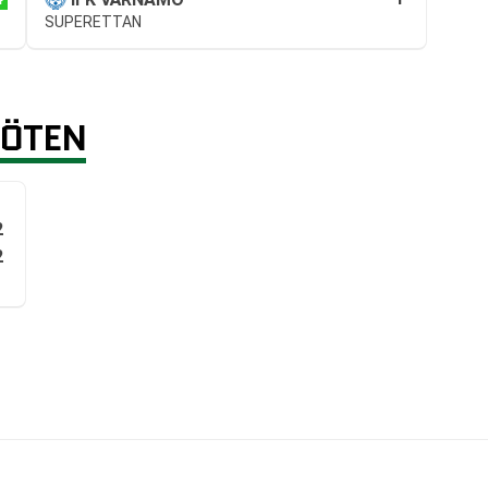
SUPERETTAN
MÖTEN
2
2