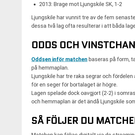
2013: Brage mot Ljungskile SK, 1-2
Ljungskile har vunnit tre av de fem senas
dessa två lag ofta resulterar i att båda lag
ODDS OCH VINSTCHA
Oddsen inför matchen
baseras på form, ta
på hemmaplan.
Ljungskile har tre raka segrar och fördele
för en seger för bortalaget är högre.
Lagen spelade dock oavgjort (2-2) i somras o
och hemmaplan är det ändå Ljungskile so
SÅ FÖLJER DU MATCH
Matchen kan följas digitalt via de streami