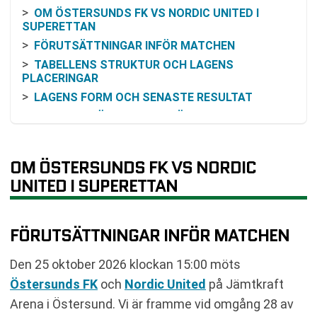
OM ÖSTERSUNDS FK VS NORDIC UNITED I
SUPERETTAN
FÖRUTSÄTTNINGAR INFÖR MATCHEN
TABELLENS STRUKTUR OCH LAGENS
PLACERINGAR
LAGENS FORM OCH SENASTE RESULTAT
TIDIGARE MÖTEN UNDER SÄSONGEN
RESONEMANG KRING ODDS OCH MATCHBILD
SÅ FÖLJER DU MATCHEN PÅ TV OCH ONLINE
OM ÖSTERSUNDS FK VS NORDIC
VANLIGA FRÅGOR OM ÖSTERSUNDS FK VS
UNITED I SUPERETTAN
NORDIC UNITED
TABELL
RELATERADE NYHETER
FÖRUTSÄTTNINGAR INFÖR MATCHEN
Den 25 oktober 2026 klockan 15:00 möts
Östersunds FK
och
Nordic United
på Jämtkraft
Arena i Östersund. Vi är framme vid omgång 28 av