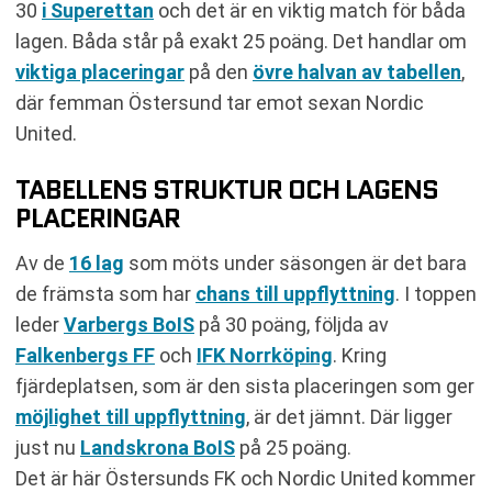
30
i Superettan
och det är en viktig match för båda
lagen. Båda står på exakt 25 poäng. Det handlar om
viktiga placeringar
på den
övre halvan av tabellen
,
där femman Östersund tar emot sexan Nordic
United.
TABELLENS STRUKTUR OCH LAGENS
PLACERINGAR
Av de
16 lag
som möts under säsongen är det bara
de främsta som har
chans till uppflyttning
. I toppen
leder
Varbergs BoIS
på 30 poäng, följda av
Falkenbergs FF
och
IFK Norrköping
. Kring
fjärdeplatsen, som är den sista placeringen som ger
möjlighet till uppflyttning
, är det jämnt. Där ligger
just nu
Landskrona BoIS
på 25 poäng.
Det är här Östersunds FK och Nordic United kommer