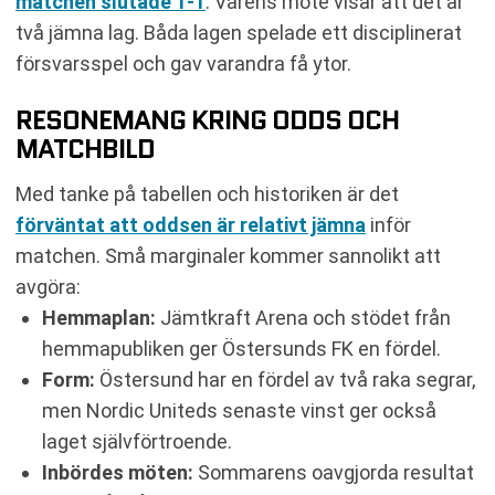
matchen slutade 1-1
. Vårens möte visar att det är
två jämna lag. Båda lagen spelade ett disciplinerat
försvarsspel och gav varandra få ytor.
RESONEMANG KRING ODDS OCH
MATCHBILD
Med tanke på tabellen och historiken är det
förväntat att oddsen är relativt jämna
inför
matchen. Små marginaler kommer sannolikt att
avgöra:
Hemmaplan:
Jämtkraft Arena och stödet från
hemmapubliken ger Östersunds FK en fördel.
Form:
Östersund har en fördel av två raka segrar,
men Nordic Uniteds senaste vinst ger också
laget självförtroende.
Inbördes möten:
Sommarens oavgjorda resultat