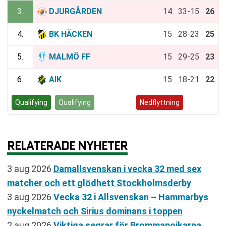
3.
DJURGÅRDEN
14
33-15
26
4.
BK HÄCKEN
15
28-23
25
5.
MALMÖ FF
15
29-25
23
6.
AIK
15
18-21
22
Qualifying
Qualifying
Kvalspel
Nedflyttning
RELATERADE NYHETER
3 aug 2026
Damallsvenskan i vecka 32 med sex
matcher och ett glödhett Stockholmsderby
3 aug 2026
Vecka 32 i Allsvenskan – Hammarbys
nyckelmatch och Sirius dominans i toppen
2 aug 2026
Viktiga segrar för Brommapojkarna,