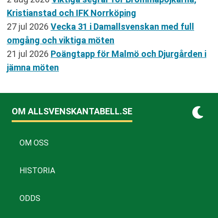
Kristianstad och IFK Norrköping
27 jul 2026
Vecka 31 i Damallsvenskan med full
omgång och viktiga möten
21 jul 2026
Poängtapp för Malmö och Djurgården i
jämna möten
OM ALLSVENSKANTABELL.SE
OM OSS
HISTORIA
ODDS