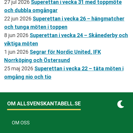
27 jul 2026
Superettan i vecka 31 med toppmöte
och dubbla omgångar
22 jun 2026
Superettan i vecka 26 – hängmatcher
och tunga möten i toppen
8 jun 2026
Superettan i vecka 24 – Skånederby och
viktiga möten
1 jun 2026
Segrar för Nordic United, IFK
Norrköping och Östersund
25 maj 2026
Superettan i vecka 22 – täta möten i
omgång nio och tio
OM ALLSVENSKANTABELL.SE
OM OSS