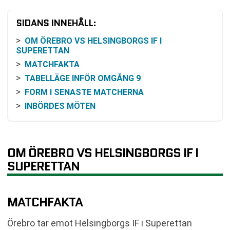
SIDANS INNEHÅLL:
OM ÖREBRO VS HELSINGBORGS IF I
SUPERETTAN
MATCHFAKTA
TABELLÄGE INFÖR OMGÅNG 9
FORM I SENASTE MATCHERNA
INBÖRDES MÖTEN
VAD ODDSEN KAN SÄGA
SÅ KAN MATCHEN FÖLJAS
KLUBBARNA I KORTHET
OM ÖREBRO VS HELSINGBORGS IF I
FÖRUTSÄTTNINGAR INFÖR AVSPARK
SUPERETTAN
VANLIGA FRÅGOR OM ÖREBRO VS
HELSINGBORGS IF
MATCHFAKTA
TABELL
RELATERADE NYHETER
Örebro tar emot Helsingborgs IF i Superettan