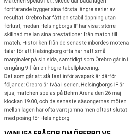
Matchen spelas i ett skede där båda lagen
fortfarande bygger sina första längre serier av
resultat. Örebro har fått en stabil öppning utan
förlust, medan Helsingborgs IF har visat större
skillnad mellan sina prestationer från match till
match. Historiken från de senaste inbördes mötena
talar för att Helsingborg ofta har haft små
marginaler på sin sida, samtidigt som Örebro går in i
omgång 9 från en högre tabellplacering.
Det som går att slå fast inför avspark är därför
följande: Örebro är tvåa i serien, Helsingborgs IF är
sjua, matchen spelas på Behrn Arena den 26 maj
klockan 19.00, och de senaste säsongernas möten
mellan lagen har ofta varit jämna men oftast slutat
med poäng för Helsingborg.
VANLIGA FRÅGOR OM ÖREBRO VS