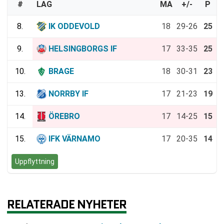
#
LAG
MA
+/-
P
8.
IK ODDEVOLD
18
29-26
25
9.
HELSINGBORGS IF
17
33-35
25
10.
BRAGE
18
30-31
23
13.
NORRBY IF
17
21-23
19
14.
ÖREBRO
17
14-25
15
15.
IFK VÄRNAMO
17
20-35
14
Uppflyttning
RELATERADE NYHETER