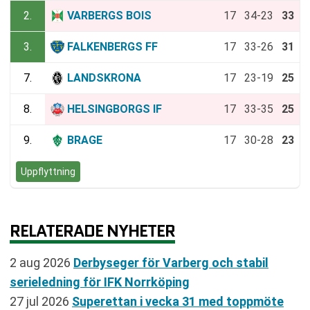
2.
VARBERGS BOIS
17
34-23
33
3.
FALKENBERGS FF
17
33-26
31
7.
LANDSKRONA
17
23-19
25
8.
HELSINGBORGS IF
17
33-35
25
9.
BRAGE
17
30-28
23
Uppflyttning
RELATERADE NYHETER
2 aug 2026
Derbyseger för Varberg och stabil
serieledning för IFK Norrköping
27 jul 2026
Superettan i vecka 31 med toppmöte