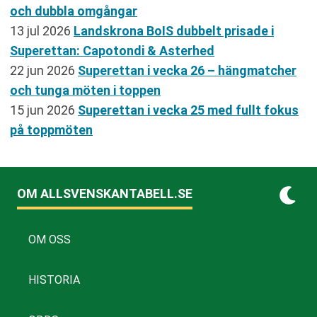
och dubbla omgångar
13 jul 2026
Landskrona BoIS dubbelt prisade i
Superettan: Capotondi & Asterhed
22 jun 2026
Superettan i vecka 26 – hängmatcher
och tunga möten i toppen
15 jun 2026
Superettan i vecka 25 med fullt fokus
på toppmöten
OM ALLSVENSKANTABELL.SE
OM OSS
HISTORIA