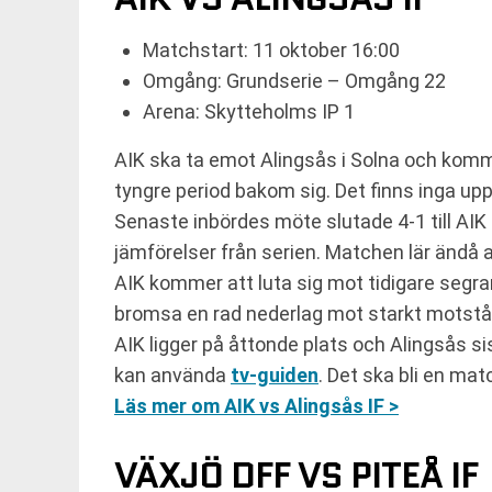
Matchstart: 11 oktober 16:00
Omgång: Grundserie – Omgång 22
Arena: Skytteholms IP 1
AIK ska ta emot Alingsås i Solna och komme
tyngre period bakom sig. Det finns inga up
Senaste inbördes möte slutade 4-1 till AIK i
jämförelser från serien. Matchen lär ändå 
AIK kommer att luta sig mot tidigare seg
bromsa en rad nederlag mot starkt motstånd
AIK ligger på åttonde plats och Alingsås sis
kan använda
tv-guiden
. Det ska bli en mat
Läs mer om AIK vs Alingsås IF >
VÄXJÖ DFF VS PITEÅ IF