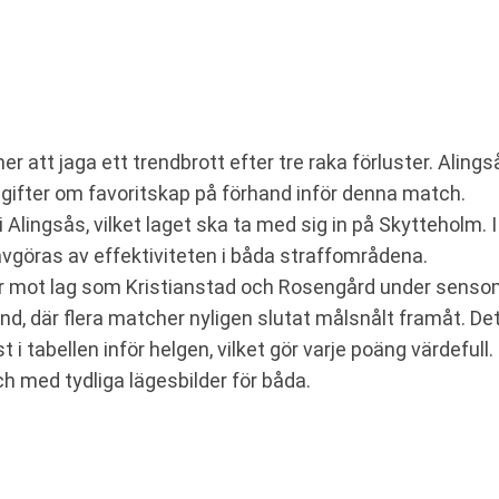
r att jaga ett trendbrott efter tre raka förluster. Alin
pgifter om favoritskap på förhand inför denna match.
 Alingsås, vilket laget ska ta med sig in på Skytteholm. I
avgöras av effektiviteten i båda straffområdena.
rar mot lag som Kristianstad och Rosengård under senso
, där flera matcher nyligen slutat målsnålt framåt. Det 
t i tabellen inför helgen, vilket gör varje poäng värdeful
ch med tydliga lägesbilder för båda.