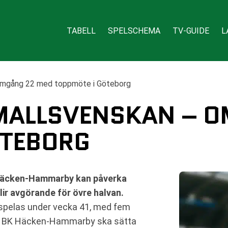
TABELL
SPELSCHEMA
TV-GUIDE
L
Omgång 22 med toppmöte i Göteborg
AMALLSVENSKAN – 
ÖTEBORG
 Häcken-Hammarby kan påverka
ir avgörande för övre halvan.
spelas under vecka 41, med fem
n. BK Häcken-Hammarby ska sätta