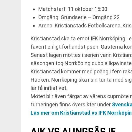
Matchstart: 11 oktober 15:00
Omgång: Grundserie – Omgång 22
Arena: Kristianstads Fotbollsarena, Kri
Kristianstad ska ta emot IFK Norrköping 
favorit enligt förhandstipsen. Gästerna ko
Senast lagen möttes i serien vann Kristians
säsongen tog Norrköping dubbla ligavinster
Kristianstad kommer med poäng i fem rak
Häcken. Norrköping ska i sin tur ta med si
lär få initiativet.
Mötet blir även färgat av vårens cupmöte m
turneringen finns översikter under
Svenska
Läs mer om Kristianstad vs IFK Norrköpin
AIK VS ALINGSÅS IF