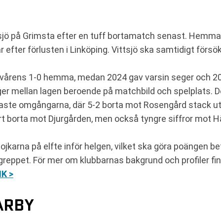
ö på Grimsta efter en tuff bortamatch senast. Hemmal
 efter förlusten i Linköping. Vittsjö ska samtidigt försö
vårens 1-0 hemma, medan 2024 gav varsin seger och 2023
r mellan lagen beroende på matchbild och spelplats. De
aste omgångarna, där 5-2 borta mot Rosengård stack ut 
rt borta mot Djurgården, men också tyngre siffror mot 
jkarna på elfte inför helgen, vilket ska göra poängen be
 greppet. För mer om klubbarnas bakgrund och profiler fi
IK >
ARBY