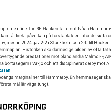
t toppmöte när ettan BK Häcken tar emot tvåan Hammarb
 kan få direkt påverkan på förstaplatsen inför de sista
by, medan 2024 gav 2-2 i Stockholm och 2-0 till Häcken
hemmaplan. Historiken ska därmed ge bilden av ofta täta
vertygande prestationer mot bland andra Malmö FF, AIK
stora bortasegern i Växjö och ett disciplinerat derby mot
taten
.
n poängs marginal ner till Hammarby. En hemmaseger s
rsta mål lär väga tungt.
 NORRKÖPING