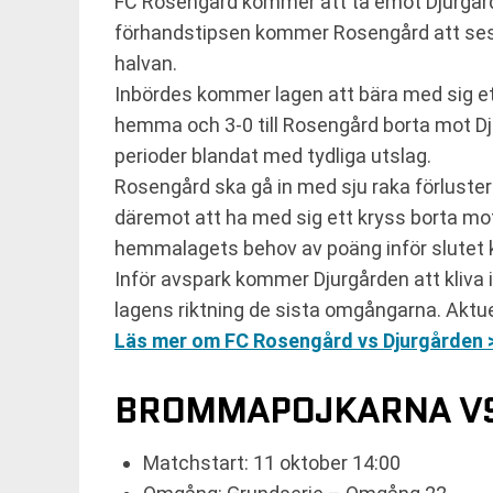
FC Rosengård kommer att ta emot Djurgård
förhandstipsen kommer Rosengård att ses s
halvan.
Inbördes kommer lagen att bära med sig ett
hemma och 3-0 till Rosengård borta mot D
perioder blandat med tydliga utslag.
Rosengård ska gå in med sju raka förlust
däremot att ha med sig ett kryss borta mo
hemmalagets behov av poäng inför slutet 
Inför avspark kommer Djurgården att kliva 
lagens riktning de sista omgångarna. Aktue
Läs mer om FC Rosengård vs Djurgården 
BROMMAPOJKARNA VS 
Matchstart: 11 oktober 14:00