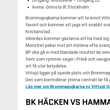
Omgång: Grundserie – Omgång 22
Arena: Grimsta IP, Stockholm
Brommapojkarna kommer att ta emot Vittsj
favorit och kommer att jaga ett snabbt svar
Kristianstad.
Inbördes kommer gästerna att ha med sig 
Mönstret pekar mot att mötena ofta svänge
BP ska gå in med blandade resultat de sen
form som rymmer seger i Piteå och oavgjo
att få stor betydelse.
Vittsjö ligger på sjunde plats och Brommapo
Den som kontrollerar ytorna centralt lär få
Läs mer om Brommapojkarna vs Vittsjö G
BK HÄCKEN VS HAMM