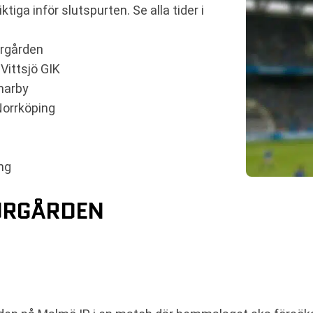
tiga inför slutspurten. Se alla tider i
urgården
Vittsjö GIK
marby
Norrköping
ng
URGÅRDEN