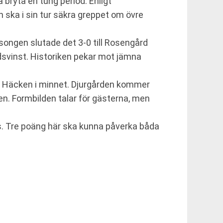
ryta en tung period. Enligt
ska i sin tur säkra greppet om övre
songen slutade det 3-0 till Rosengård
svinst. Historiken pekar mot jämna
K Häcken i minnet. Djurgården kommer
n. Formbilden talar för gästerna, men
ts. Tre poäng här ska kunna påverka båda