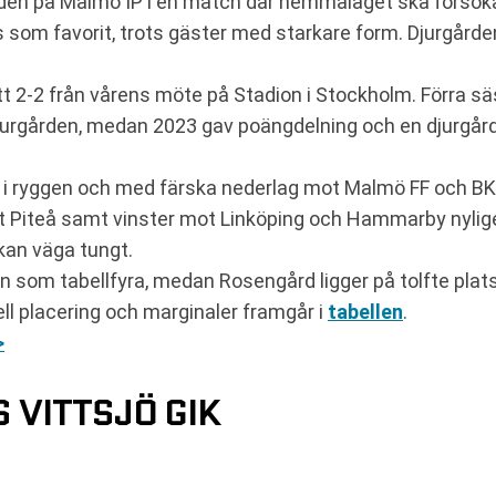
en på Malmö IP i en match där hemmalaget ska försöka b
om favorit, trots gäster med starkare form. Djurgården 
 2-2 från vårens möte på Stadion i Stockholm. Förra sä
jurgården, medan 2023 gav poängdelning och en djurgård
er i ryggen och med färska nederlag mot Malmö FF och B
t Piteå samt vinster mot Linköping och Hammarby nylige
kan väga tungt.
in som tabellfyra, medan Rosengård ligger på tolfte pla
ll placering och marginaler framgår i
tabellen
.
>
VITTSJÖ GIK