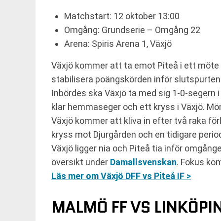
Matchstart: 12 oktober 13:00
Omgång: Grundserie – Omgång 22
Arena: Spiris Arena 1, Växjö
Växjö kommer att ta emot Piteå i ett möte 
stabilisera poängskörden inför slutspurte
Inbördes ska Växjö ta med sig 1-0-segern i
klar hemmaseger och ett kryss i Växjö. Möns
Växjö kommer att kliva in efter två raka fö
kryss mot Djurgården och en tidigare perio
Växjö ligger nia och Piteå tia inför omgånge
översikt under
Damallsvenskan
. Fokus kom
Läs mer om Växjö DFF vs Piteå IF >
MALMÖ FF VS LINKÖPI