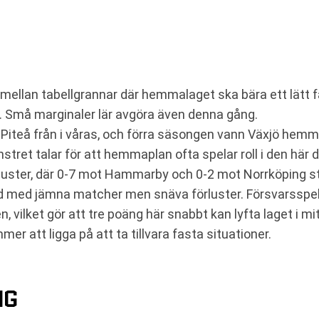
mellan tabellgrannar där hemmalaget ska bära ett lätt f
n. Små marginaler lär avgöra även denna gång.
 Piteå från i våras, och förra säsongen vann Växjö hemma
tret talar för att hemmaplan ofta spelar roll i den här d
rluster, där 0-7 mot Hammarby och 0-2 mot Norrköping stic
d med jämna matcher men snäva förluster. Försvarsspelet 
n, vilket gör att tre poäng här snabbt kan lyfta laget i mi
mer att ligga på att ta tillvara fasta situationer.
NG