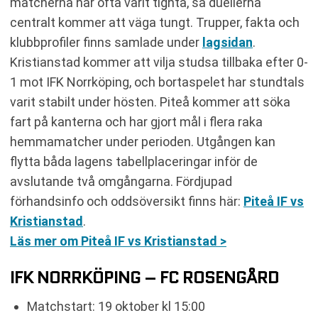
matcherna har ofta varit tighta, så duellerna
centralt kommer att väga tungt. Trupper, fakta och
klubbprofiler finns samlade under
lagsidan
.
Kristianstad kommer att vilja studsa tillbaka efter 0-
1 mot IFK Norrköping, och bortaspelet har stundtals
varit stabilt under hösten. Piteå kommer att söka
fart på kanterna och har gjort mål i flera raka
hemmamatcher under perioden. Utgången kan
flytta båda lagens tabellplaceringar inför de
avslutande två omgångarna. Fördjupad
förhandsinfo och oddsöversikt finns här:
Piteå IF vs
Kristianstad
.
Läs mer om Piteå IF vs Kristianstad >
IFK NORRKÖPING – FC ROSENGÅRD
Matchstart: 19 oktober kl 15:00