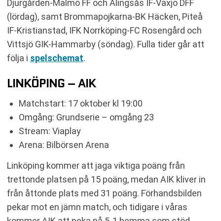
Djurgården-Malmö FF och Alingsås IF-Växjö DFF
(lördag), samt Brommapojkarna-BK Häcken, Piteå
IF-Kristianstad, IFK Norrköping-FC Rosengård och
Vittsjö GIK-Hammarby (söndag). Fulla tider går att
följa i
spelschemat
.
LINKÖPING – AIK
Matchstart: 17 oktober kl 19:00
Omgång: Grundserie – omgång 23
Stream: Viaplay
Arena: Bilbörsen Arena
Linköping kommer att jaga viktiga poäng från
trettonde platsen på 15 poäng, medan AIK kliver in
från åttonde plats med 31 poäng. Förhandsbilden
pekar mot en jämn match, och tidigare i våras
kommer AIK att peka på 5-1 hemma som stöd,