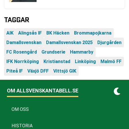
TAGGAR
AIK
Alingsås IF
BK Häcken
Brommapojkarna
Damallsvenskan
Damallsvenskan 2025
Djurgården
FC Rosengård
Grundserie
Hammarby
IFK Norrköping
Kristianstad
Linköping
Malmö FF
Piteå IF
Växjö DFF
Vittsjö GIK
OM ALLSVENSKANTABELL.SE
OM OSS
HISTORIA