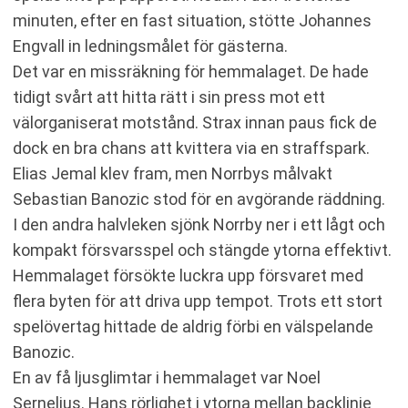
minuten, efter en fast situation, stötte Johannes
Engvall in ledningsmålet för gästerna.
Det var en missräkning för hemmalaget. De hade
tidigt svårt att hitta rätt i sin press mot ett
välorganiserat motstånd. Strax innan paus fick de
dock en bra chans att kvittera via en straffspark.
Elias Jemal klev fram, men Norrbys målvakt
Sebastian Banozic stod för en avgörande räddning.
I den andra halvleken sjönk Norrby ner i ett lågt och
kompakt försvarsspel och stängde ytorna effektivt.
Hemmalaget försökte luckra upp försvaret med
flera byten för att driva upp tempot. Trots ett stort
spelövertag hittade de aldrig förbi en välspelande
Banozic.
En av få ljusglimtar i hemmalaget var Noel
Sernelius. Hans rörlighet i ytorna mellan backlinje