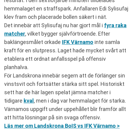
resultat. I den sextiofjärde minuten tilldelades
hemmalaget en straffspark. Anfallaren Edi Sylisufaj
klev fram och placerade bollen säkert i nät.
Det innebär att Sylisufaj nu har gjort mål i
fyra raka
matcher
, vilket bygger självförtroende. Efter
baklängesmålet orkade
IFK Värnamo
inte samla
kraft för en slutpress. Laget hade mycket svårt att
etablera ett ordnat anfallsspel på offensiv
planhalva.
För Landskrona innebär segern att de förlänger sin
vinstsvit och fortsätter stärka sitt spel. Historiskt
sett har de här lagen spelat jämna matcher i
tidigare
kval
, men i dag var hemmalaget för starka.
Värnamos uppgift under uppehållet blir framför allt
att hitta lösningar på sin svaga offensiv.
Läs mer om Landskrona BoIS vs IFK Värnamo >