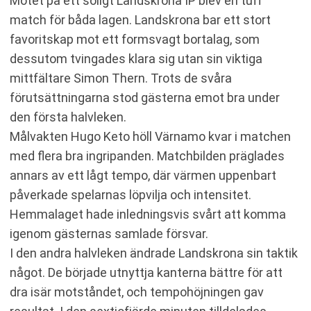
Mötet på ett soligt Landskrona IP blev en tuff
match för båda lagen. Landskrona bar ett stort
favoritskap mot ett formsvagt bortalag, som
dessutom tvingades klara sig utan sin viktiga
mittfältare Simon Thern. Trots de svåra
förutsättningarna stod gästerna emot bra under
den första halvleken.
Målvakten Hugo Keto höll Värnamo kvar i matchen
med flera bra ingripanden. Matchbilden präglades
annars av ett lågt tempo, där värmen uppenbart
påverkade spelarnas löpvilja och intensitet.
Hemmalaget hade inledningsvis svårt att komma
igenom gästernas samlade försvar.
I den andra halvleken ändrade Landskrona sin taktik
något. De började utnyttja kanterna bättre för att
dra isär motståndet, och tempohöjningen gav