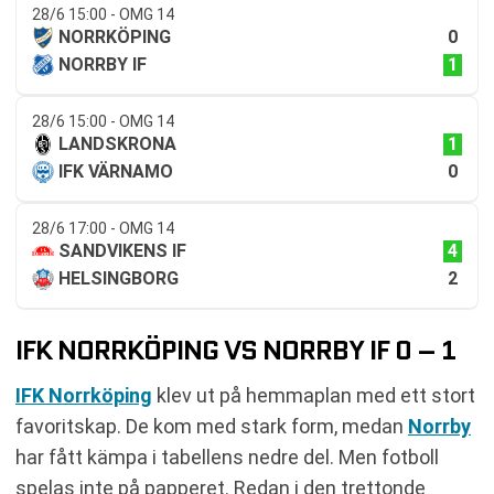
28/6 15:00 - OMG 14
0
NORRKÖPING
1
NORRBY IF
28/6 15:00 - OMG 14
1
LANDSKRONA
0
IFK VÄRNAMO
28/6 17:00 - OMG 14
4
SANDVIKENS IF
2
HELSINGBORG
IFK NORRKÖPING VS NORRBY IF 0 – 1
IFK Norrköping
klev ut på hemmaplan med ett stort
favoritskap. De kom med stark form, medan
Norrby
har fått kämpa i tabellens nedre del. Men fotboll
spelas inte på papperet. Redan i den trettonde