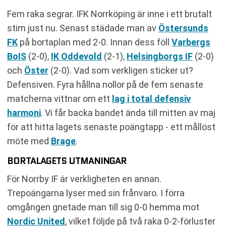
Fem raka segrar. IFK Norrköping är inne i ett brutalt
stim just nu. Senast städade man av
Östersunds
FK
på bortaplan med 2-0. Innan dess föll
Varbergs
BoIS
(2-0),
IK Oddevold
(2-1),
Helsingborgs IF
(2-0)
och
Öster
(2-0). Vad som verkligen sticker ut?
Defensiven. Fyra hållna nollor på de fem senaste
matcherna vittnar om ett
lag i total defensiv
harmoni
. Vi får backa bandet ända till mitten av maj
för att hitta lagets senaste poängtapp - ett mållöst
möte med
Brage
.
BORTALAGETS UTMANINGAR
För Norrby IF är verkligheten en annan.
Trepoängarna lyser med sin frånvaro. I förra
omgången gnetade man till sig 0-0 hemma mot
Nordic United
, vilket följde på två raka 0-2-förluster