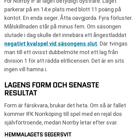
För Norrby IF är läget betydligt dystrare. Laget
parkerar på en 14:e plats med blott 11 poäng på
kontot. En enda seger. Åtta oavgjorda. Fyra förluster.
Målskillnaden står på minus fem. Om säsongen
slutade i dag skulle det innebära ett ångestladdat
negativt kvalspel vid säsongens slut
. Där tvingas
man till ett ovisst dubbelmöte mot ett lag från
division 1 för att rädda elitlicensen. Det är en sits
ingen vill hamna i.
LAGENS FORM OCH SENASTE
RESULTAT
Form är färskvara, brukar det heta. Om så är fallet
kommer IFK Norrköping till spel med en rejäl dos
självförtroende, medan Norrby letar efter svar.
HEMMALAGETS SEGERSVIT