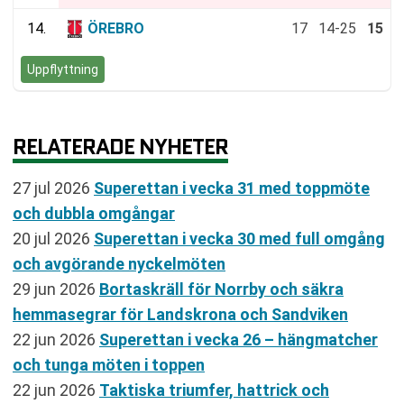
14.
ÖREBRO
17
14-25
15
Uppflyttning
RELATERADE NYHETER
27 jul 2026
Superettan i vecka 31 med toppmöte
och dubbla omgångar
20 jul 2026
Superettan i vecka 30 med full omgång
och avgörande nyckelmöten
29 jun 2026
Bortaskräll för Norrby och säkra
hemmasegrar för Landskrona och Sandviken
22 jun 2026
Superettan i vecka 26 – hängmatcher
och tunga möten i toppen
22 jun 2026
Taktiska triumfer, hattrick och