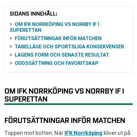
SIDANS INNEHÅLL:
OM IFK NORRKÖPING VS NORRBY IF I
SUPERETTAN
FÖRUTSÄTTNINGAR INFÖR MATCHEN
TABELLÄGE OCH SPORTSLIGA KONSEKVENSER
LAGENS FORM OCH SENASTE RESULTAT
ODDSSÄTTNING OCH FAVORITSKAP
HISTORISKA MÖTEN
INFORMATION OM TV-SÄNDNING OCH
STREAMING
OM IFK NORRKÖPING VS NORRBY IF I
KOMMANDE SPELSCHEMA
SUPERETTAN
VANLIGA FRÅGOR OM IFK NORRKÖPING VS
NORRBY IF
TABELL
FÖRUTSÄTTNINGAR INFÖR MATCHEN
RELATERADE NYHETER
Toppen mot botten. När
IFK Norrköping
kliver ut på