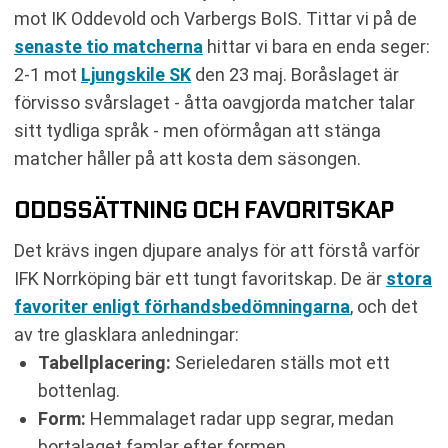
mot IK Oddevold och Varbergs BoIS. Tittar vi på de
senaste tio matcherna
hittar vi bara en enda seger:
2-1 mot
Ljungskile SK
den 23 maj. Boråslaget är
förvisso svårslaget - åtta oavgjorda matcher talar
sitt tydliga språk - men oförmågan att stänga
matcher håller på att kosta dem säsongen.
ODDSSÄTTNING OCH FAVORITSKAP
Det krävs ingen djupare analys för att förstå varför
IFK Norrköping bär ett tungt favoritskap. De är
stora
favoriter enligt förhandsbedömningarna
, och det
av tre glasklara anledningar:
Tabellplacering:
Serieledaren ställs mot ett
bottenlag.
Form:
Hemmalaget radar upp segrar, medan
bortalaget famlar efter formen.