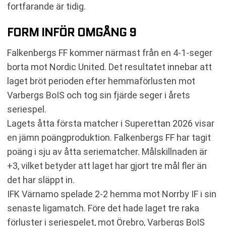
fortfarande är tidig.
FORM INFÖR OMGÅNG 9
Falkenbergs FF kommer närmast från en 4-1-seger
borta mot Nordic United. Det resultatet innebar att
laget bröt perioden efter hemmaförlusten mot
Varbergs BoIS och tog sin fjärde seger i årets
seriespel.
Lagets åtta första matcher i Superettan 2026 visar
en jämn poängproduktion. Falkenbergs FF har tagit
poäng i sju av åtta seriematcher. Målskillnaden är
+3, vilket betyder att laget har gjort tre mål fler än
det har släppt in.
IFK Värnamo spelade 2-2 hemma mot Norrby IF i sin
senaste ligamatch. Före det hade laget tre raka
förluster i seriespelet, mot Örebro, Varbergs BoIS