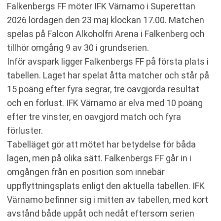
Falkenbergs FF möter IFK Värnamo i Superettan
TABELL
2026 lördagen den 23 maj klockan 17.00. Matchen
KOMMANDE MATCHER FALKENBERGS FF
KOMMANDE MATCHER IFK VÄRNAMO
spelas på Falcon Alkoholfri Arena i Falkenberg och
RELATERADE NYHETER
tillhör omgång 9 av 30 i grundserien.
Inför avspark ligger Falkenbergs FF på första plats i
tabellen. Laget har spelat åtta matcher och står på
15 poäng efter fyra segrar, tre oavgjorda resultat
och en förlust. IFK Värnamo är elva med 10 poäng
efter tre vinster, en oavgjord match och fyra
förluster.
Tabelläget gör att mötet har betydelse för båda
lagen, men på olika sätt. Falkenbergs FF går in i
omgången från en position som innebär
uppflyttningsplats enligt den aktuella tabellen. IFK
Värnamo befinner sig i mitten av tabellen, med kort
avstånd både uppåt och nedåt eftersom serien