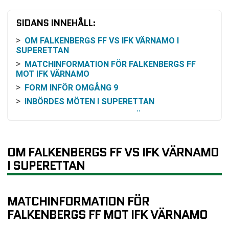
SIDANS INNEHÅLL:
OM FALKENBERGS FF VS IFK VÄRNAMO I
SUPERETTAN
MATCHINFORMATION FÖR FALKENBERGS FF
MOT IFK VÄRNAMO
FORM INFÖR OMGÅNG 9
INBÖRDES MÖTEN I SUPERETTAN
ODDS OCH VINSTCHANS INFÖR MATCHEN
VAD TABELLÄGET SÄGER INFÖR AVSPARK
SÅ KAN MATCHEN FÖLJAS PÅ TV OCH ONLINE
OM FALKENBERGS FF VS IFK VÄRNAMO
FAKTA ATT KÄNNA TILL FÖRE MATCHSTART
I SUPERETTAN
VANLIGA FRÅGOR OM FALKENBERGS FF VS IFK
VÄRNAMO
SENASTE RESULTAT FALKENBERGS FF
MATCHINFORMATION FÖR
SENASTE RESULTAT IFK VÄRNAMO
FALKENBERGS FF MOT IFK VÄRNAMO
RESULTAT INBÖRDES MÖTEN