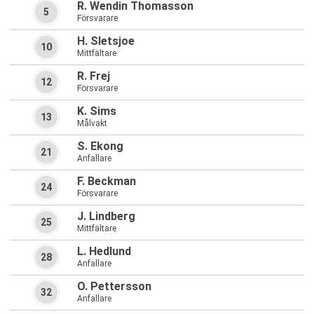
R. Wendin Thomasson
5
Försvarare
H. Sletsjoe
10
Mittfältare
R. Frej
12
Försvarare
K. Sims
13
Målvakt
S. Ekong
21
Anfallare
F. Beckman
24
Försvarare
J. Lindberg
25
Mittfältare
L. Hedlund
28
Anfallare
O. Pettersson
32
Anfallare