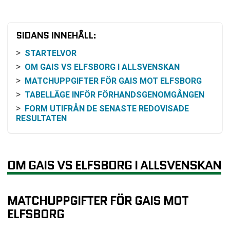
SIDANS INNEHÅLL:
STARTELVOR
OM GAIS VS ELFSBORG I ALLSVENSKAN
MATCHUPPGIFTER FÖR GAIS MOT ELFSBORG
TABELLÄGE INFÖR FÖRHANDSGENOMGÅNGEN
FORM UTIFRÅN DE SENASTE REDOVISADE
RESULTATEN
INBÖRDES MÖTEN MELLAN LAGEN
ODDS OCH VINSTCHANS
SÅ KAN MATCHEN FÖLJAS PÅ TV OCH ONLINE
OM GAIS VS ELFSBORG I ALLSVENSKAN
VANLIGA FRÅGOR OM GAIS VS ELFSBORG
TABELL
MATCHUPPGIFTER FÖR GAIS MOT
RELATERADE NYHETER
ELFSBORG