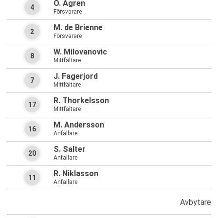
O. Agren
4
Försvarare
M. de Brienne
2
Försvarare
W. Milovanovic
8
Mittfältare
J. Fagerjord
7
Mittfältare
R. Thorkelsson
17
Mittfältare
M. Andersson
16
Anfallare
S. Salter
20
Anfallare
R. Niklasson
11
Anfallare
Avbytare