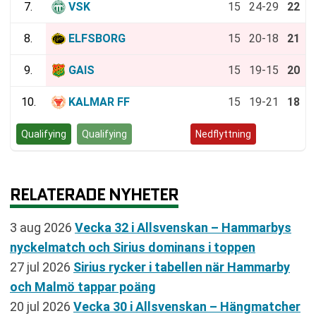
7.
VSK
15
24-29
22
8.
ELFSBORG
15
20-18
21
9.
GAIS
15
19-15
20
10.
KALMAR FF
15
19-21
18
Qualifying
Qualifying
Kvalspel
Nedflyttning
RELATERADE NYHETER
3 aug 2026
Vecka 32 i Allsvenskan – Hammarbys
nyckelmatch och Sirius dominans i toppen
27 jul 2026
Sirius rycker i tabellen när Hammarby
och Malmö tappar poäng
20 jul 2026
Vecka 30 i Allsvenskan – Hängmatcher