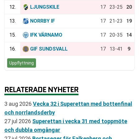
12.
LJUNGSKILE
17
23-25
20
13.
NORRBY IF
17
21-23
19
15.
IFK VÄRNAMO
17
20-35
14
16.
GIF SUNDSVALL
17
13-41
9
Uppflyttning
RELATERADE NYHETER
3 aug 2026
Vecka 32 i Superettan med bottenfinal
och norrlandsderby
27 jul 2026
Superettan i vecka 31 med toppmöte
och dubbla omgångar
27 jul 2026
Bortaseger för Falkenberg och