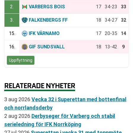
2.
VARBERGS BOIS
17
34-23
33
3.
FALKENBERGS FF
18
34-27
32
15.
IFK VÄRNAMO
17
20-35
14
16.
GIF SUNDSVALL
18
13-42
9
Uppflyttning
RELATERADE NYHETER
3 aug 2026
Vecka 32 i Superettan med bottenfinal
och norrlandsderby
2 aug 2026
Derbyseger för Varberg och stabil
serieledning för IFK Norrköping
27 jul 2026
Superettan i vecka 31 med toppmöte