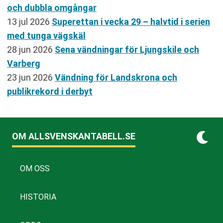
och dubbla omgångar
13 jul 2026
Superettan i vecka 29 – halvtid i serien
med tunga vägskäl
28 jun 2026
Sena vändningar för Ljungskile och
Varberg
23 jun 2026
Vändning för Landskrona och
publikrekord i derbyt
OM ALLSVENSKANTABELL.SE
OM OSS
HISTORIA