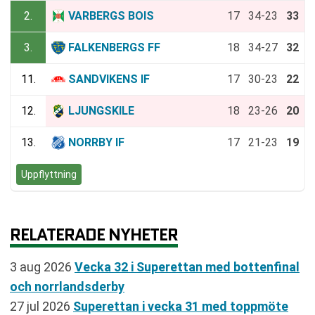
2.
VARBERGS BOIS
17
34-23
33
3.
FALKENBERGS FF
18
34-27
32
11.
SANDVIKENS IF
17
30-23
22
12.
LJUNGSKILE
18
23-26
20
13.
NORRBY IF
17
21-23
19
Uppflyttning
RELATERADE NYHETER
3 aug 2026
Vecka 32 i Superettan med bottenfinal
och norrlandsderby
27 jul 2026
Superettan i vecka 31 med toppmöte