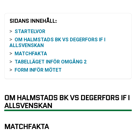
SIDANS INNEHÅLL:
STARTELVOR
OM HALMSTADS BK VS DEGERFORS IF I
ALLSVENSKAN
MATCHFAKTA
TABELLÄGET INFÖR OMGÅNG 2
FORM INFÖR MÖTET
INBÖRDES MÖTEN
ODDS OCH VINSTCHANS
SÅ KAN MATCHEN FÖLJAS
OM HALMSTADS BK VS DEGERFORS IF I
SPELPLATS OCH PRAKTISK INFORMATION
ALLSVENSKAN
KLUBBARNA I KORTHET
VANLIGA FRÅGOR OM HALMSTADS BK VS
MATCHFAKTA
DEGERFORS IF
SENASTE RESULTAT HALMSTADS BK