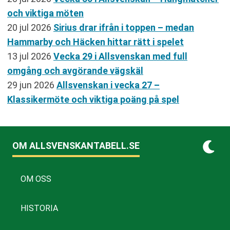
och viktiga möten
20 jul 2026
Sirius drar ifrån i toppen – medan
Hammarby och Häcken hittar rätt i spelet
13 jul 2026
Vecka 29 i Allsvenskan med full
omgång och avgörande vägskäl
29 jun 2026
Allsvenskan i vecka 27 –
Klassikermöte och viktiga poäng på spel
OM ALLSVENSKANTABELL.SE
OM OSS
HISTORIA