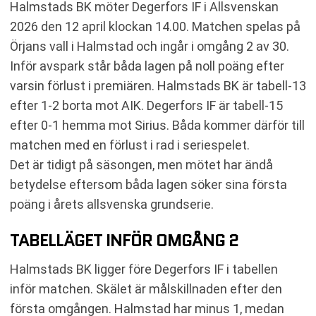
Halmstads BK möter Degerfors IF i Allsvenskan
SENASTE RESULTAT DEGERFORS IF
2026 den 12 april klockan 14.00. Matchen spelas på
RESULTAT INBÖRDES MÖTEN
Örjans vall i Halmstad och ingår i omgång 2 av 30.
TABELL
Inför avspark står båda lagen på noll poäng efter
KOMMANDE MATCHER HALMSTADS BK
varsin förlust i premiären. Halmstads BK är tabell-13
KOMMANDE MATCHER DEGERFORS IF
efter 1-2 borta mot AIK. Degerfors IF är tabell-15
RELATERADE NYHETER
efter 0-1 hemma mot Sirius. Båda kommer därför till
matchen med en förlust i rad i seriespelet.
Det är tidigt på säsongen, men mötet har ändå
betydelse eftersom båda lagen söker sina första
poäng i årets allsvenska grundserie.
TABELLÄGET INFÖR OMGÅNG 2
Halmstads BK ligger före Degerfors IF i tabellen
inför matchen. Skälet är målskillnaden efter den
första omgången. Halmstad har minus 1, medan