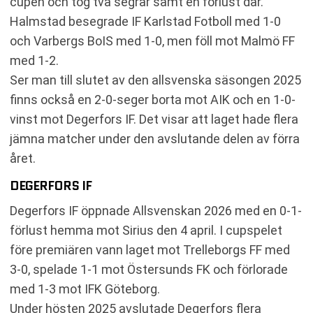
cupen och tog två segrar samt en förlust där.
Halmstad besegrade IF Karlstad Fotboll med 1-0
och Varbergs BoIS med 1-0, men föll mot Malmö FF
med 1-2.
Ser man till slutet av den allsvenska säsongen 2025
finns också en 2-0-seger borta mot AIK och en 1-0-
vinst mot Degerfors IF. Det visar att laget hade flera
jämna matcher under den avslutande delen av förra
året.
DEGERFORS IF
Degerfors IF öppnade Allsvenskan 2026 med en 0-1-
förlust hemma mot Sirius den 4 april. I cupspelet
före premiären vann laget mot Trelleborgs FF med
3-0, spelade 1-1 mot Östersunds FK och förlorade
med 1-3 mot IFK Göteborg.
Under hösten 2025 avslutade Degerfors flera