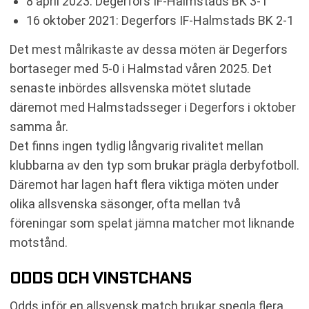
8 april 2023: Degerfors IF-Halmstads BK 3-1
16 oktober 2021: Degerfors IF-Halmstads BK 2-1
Det mest målrikaste av dessa möten är Degerfors
bortaseger med 5-0 i Halmstad våren 2025. Det
senaste inbördes allsvenska mötet slutade
däremot med Halmstadsseger i Degerfors i oktober
samma år.
Det finns ingen tydlig långvarig rivalitet mellan
klubbarna av den typ som brukar prägla derbyfotboll.
Däremot har lagen haft flera viktiga möten under
olika allsvenska säsonger, ofta mellan två
föreningar som spelat jämna matcher mot liknande
motstånd.
ODDS OCH VINSTCHANS
Odds inför en allsvensk match brukar spegla flera