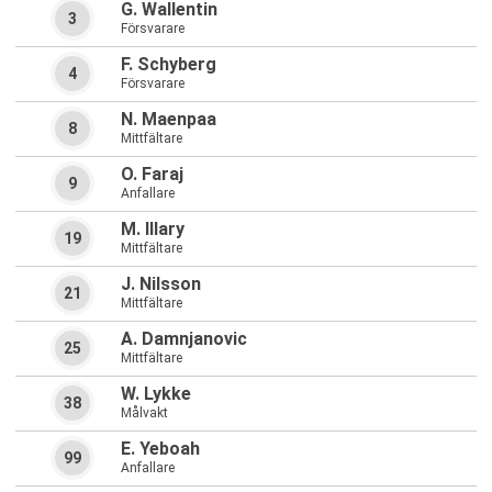
G. Wallentin
3
Försvarare
F. Schyberg
4
Försvarare
N. Maenpaa
8
Mittfältare
O. Faraj
9
Anfallare
M. Illary
19
Mittfältare
J. Nilsson
21
Mittfältare
A. Damnjanovic
25
Mittfältare
W. Lykke
38
Målvakt
E. Yeboah
99
Anfallare