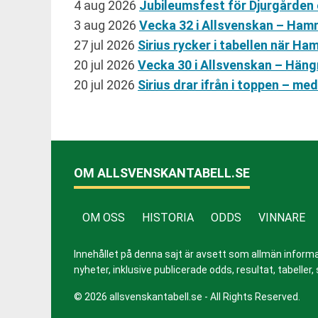
4 aug 2026
Jubileumsfest för Djurgården o
3 aug 2026
Vecka 32 i Allsvenskan – Ham
27 jul 2026
Sirius rycker i tabellen när 
20 jul 2026
Vecka 30 i Allsvenskan – Hän
20 jul 2026
Sirius drar ifrån i toppen – m
OM ALLSVENSKANTABELL.SE
OM OSS
HISTORIA
ODDS
VINNARE
Innehållet på denna sajt är avsett som allmän informatio
nyheter, inklusive publicerade odds, resultat, tabell
© 2026 allsvenskantabell.se - All Rights Reserved.