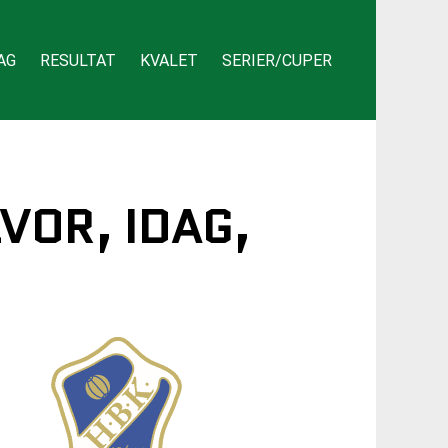
AG
RESULTAT
KVALET
SERIER/CUPER
VOR, IDAG,