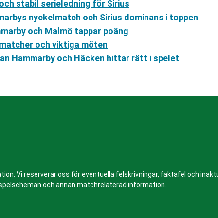
ch stabil serieledning för Sirius
marbys nyckelmatch och Sirius dominans i toppen
Hammarby och Malmö tappar poäng
gmatcher och viktiga möten
edan Hammarby och Häcken hittar rätt i spelet
n. Vi reserverar oss för eventuella felskrivningar, faktafel och inaktue
er, spelscheman och annan matchrelaterad information.