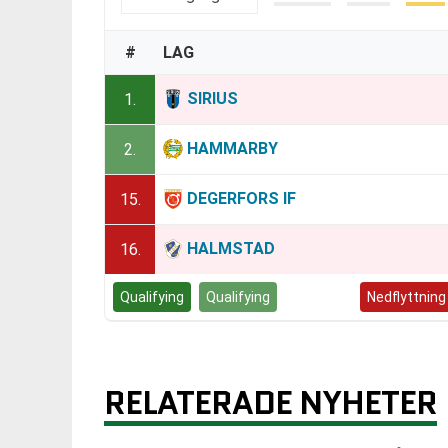
#
LAG
SIRIUS
1.
HAMMARBY
2.
DEGERFORS IF
15.
HALMSTAD
16.
Qualifying
Qualifying
Kvalspel
Nedflyttning
RELATERADE NYHETER