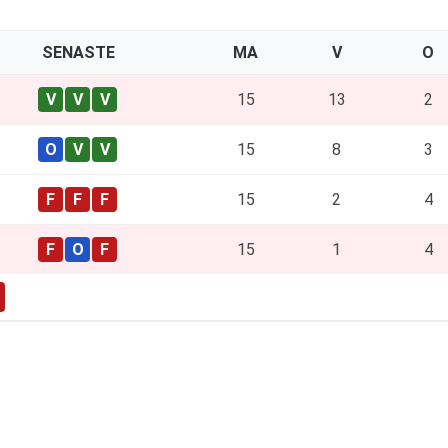
SENASTE
MA
V
O
15
13
2
15
8
3
15
2
4
15
1
4