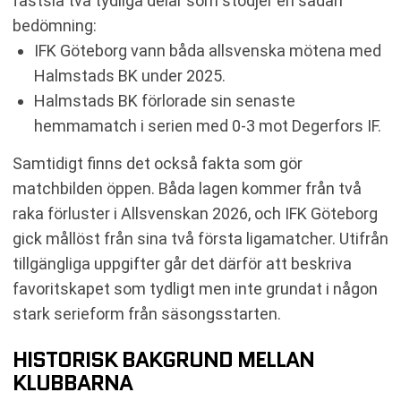
fastslå två tydliga delar som stödjer en sådan
bedömning:
IFK Göteborg vann båda allsvenska mötena med
Halmstads BK under 2025.
Halmstads BK förlorade sin senaste
hemmamatch i serien med 0-3 mot Degerfors IF.
Samtidigt finns det också fakta som gör
matchbilden öppen. Båda lagen kommer från två
raka förluster i Allsvenskan 2026, och IFK Göteborg
gick mållöst från sina två första ligamatcher. Utifrån
tillgängliga uppgifter går det därför att beskriva
favoritskapet som tydligt men inte grundat i någon
stark serieform från säsongsstarten.
HISTORISK BAKGRUND MELLAN
KLUBBARNA