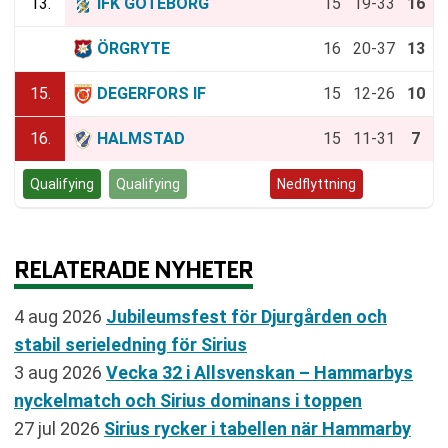
13.
IFK GÖTEBORG
15
19-33
16
14.
ÖRGRYTE
16
20-37
13
15.
DEGERFORS IF
15
12-26
10
16.
HALMSTAD
15
11-31
7
Qualifying
Qualifying
Kvalspel
Nedflyttning
RELATERADE NYHETER
4 aug 2026
Jubileumsfest för Djurgården och
stabil serieledning för Sirius
3 aug 2026
Vecka 32 i Allsvenskan – Hammarbys
nyckelmatch och Sirius dominans i toppen
27 jul 2026
Sirius rycker i tabellen när Hammarby