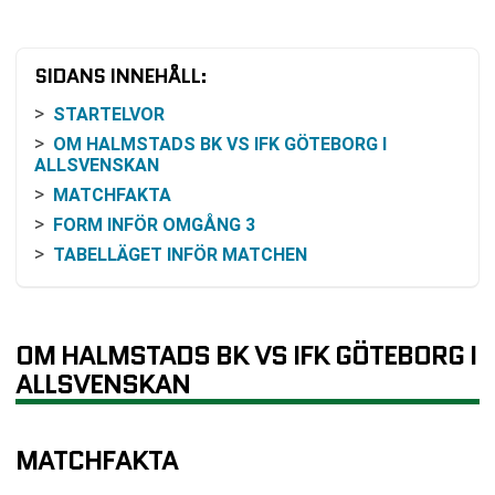
SIDANS INNEHÅLL:
STARTELVOR
OM HALMSTADS BK VS IFK GÖTEBORG I
ALLSVENSKAN
MATCHFAKTA
FORM INFÖR OMGÅNG 3
TABELLÄGET INFÖR MATCHEN
INBÖRDES MÖTEN
ODDS OCH FAVORITSKAP
HISTORISK BAKGRUND MELLAN KLUBBARNA
OM HALMSTADS BK VS IFK GÖTEBORG I
DET HÄR GÄLLER INFÖR AVSPARK
ALLSVENSKAN
SÅ KAN MATCHEN FÖLJAS
KOMMANDE SPELSCHEMA EFTER OMGÅNG 3
MATCHFAKTA
VANLIGA FRÅGOR OM HALMSTADS BK VS IFK
GÖTEBORG