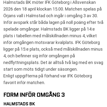
Halmstads BK möter IFK Göteborg i Allsvenskan
TABELL
2026 den 18 april klockan 15.00. Matchen spelas på
RELATERADE NYHETER
Örjans vall i Halmstad och ingår i omgång 3 av 30.
Inför avspark står båda lagen på noll poäng efter två
spelade omgångar. Halmstads BK ligger på 14:e
plats i tabellen med målskillnaden minus 4, vilket
inför omgången motsvarar kvalplats. IFK Göteborg
ligger på 15:e plats, också med målskillnaden minus
4, och befinner sig inför omgången på
nedflyttningsplats. Det är alltså två lag med en svag
start som möts tidigt under säsongen.
Enligt uppgifterna på förhand var IFK Göteborg
favorit inför matchen.
FORM INFÖR OMGÅNG 3
HALMSTADS BK