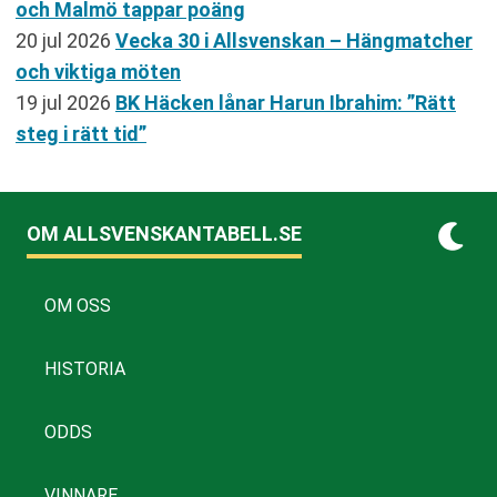
och Malmö tappar poäng
20 jul 2026
Vecka 30 i Allsvenskan – Hängmatcher
och viktiga möten
19 jul 2026
BK Häcken lånar Harun Ibrahim: ”Rätt
steg i rätt tid”
OM ALLSVENSKANTABELL.SE
OM OSS
HISTORIA
ODDS
VINNARE