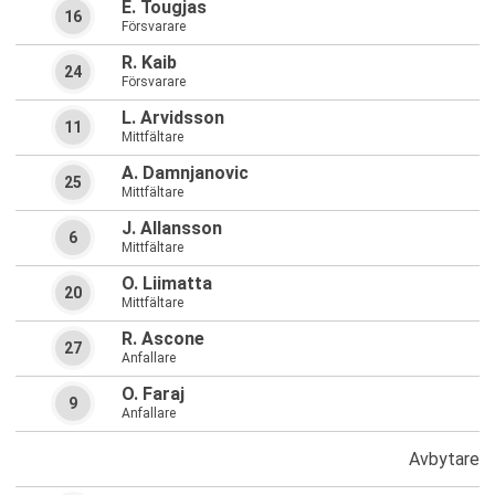
E. Tougjas
16
Försvarare
R. Kaib
24
Försvarare
L. Arvidsson
11
Mittfältare
A. Damnjanovic
25
Mittfältare
J. Allansson
6
Mittfältare
O. Liimatta
20
Mittfältare
R. Ascone
27
Anfallare
O. Faraj
9
Anfallare
Avbytare