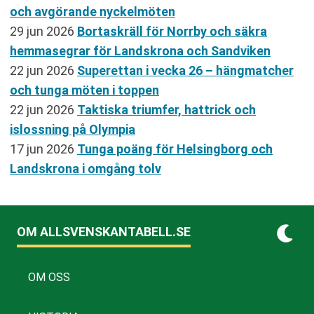
och avgörande nyckelmöten
29 jun 2026
Bortaskräll för Norrby och säkra
hemmasegrar för Landskrona och Sandviken
22 jun 2026
Superettan i vecka 26 – hängmatcher
och tunga möten i toppen
22 jun 2026
Taktiska triumfer, hattrick och
islossning på Olympia
17 jun 2026
Tunga poäng för Helsingborg och
Landskrona i omgång tolv
OM ALLSVENSKANTABELL.SE
OM OSS