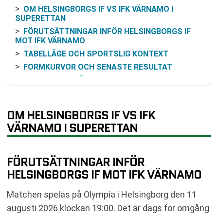
OM HELSINGBORGS IF VS IFK VÄRNAMO I
SUPERETTAN
FÖRUTSÄTTNINGAR INFÖR HELSINGBORGS IF
MOT IFK VÄRNAMO
TABELLÄGE OCH SPORTSLIG KONTEXT
FORMKURVOR OCH SENASTE RESULTAT
HISTORISKA MÖTEN MELLAN LAGEN
ODDSSÄTTNING OCH FÖRVÄNTNINGAR
KOMMANDE SPELSCHEMA
OM HELSINGBORGS IF VS IFK
TV-SÄNDNING OCH STREAMING
VÄRNAMO I SUPERETTAN
VANLIGA FRÅGOR OM HELSINGBORGS IF VS IFK
VÄRNAMO
TABELL
FÖRUTSÄTTNINGAR INFÖR
RELATERADE NYHETER
HELSINGBORGS IF MOT IFK VÄRNAMO
Matchen spelas på Olympia i Helsingborg den 11
augusti 2026 klockan 19:00. Det är dags för omgång