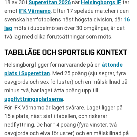
18 av 30 i
Superettan 2026
när
Helsingborgs IF
tar
emot
IFK Värnamo
. Efter 17 spelade matcher i den
svenska herrfotbollens näst högsta division, där
16
lag
möts i dubbelmöten över 30 omgångar, är det
två lag med olika förutsättningar som möts.
TABELLÄGE OCH SPORTSLIG KONTEXT
Helsingborg ligger för närvarande på en
åttonde
plats i Superettan
. Med 25 poäng (sju segrar, fyra
oavgjorda och sex förluster) och en målskillnad på
minus två, har laget åtta poäng upp till
uppflyttningsplatserna
.
För IFK Värnamo är läget svårare. Laget ligger på
15:e plats, näst sist i tabellen, och riskerar
nedflyttning. De har 14 poäng (fyra vinster, två
oavgjorda och elva förluster) och en målskillnad på