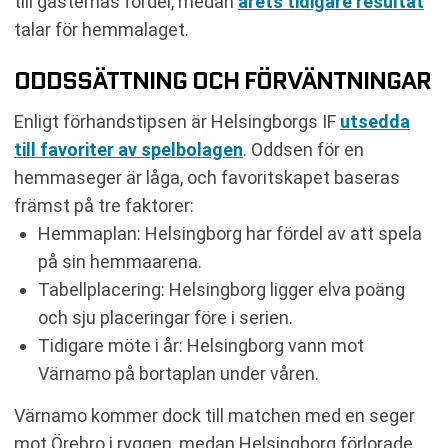
till gästernas fördel, medan
årets tidigare resultat
talar för hemmalaget.
ODDSSÄTTNING OCH FÖRVÄNTNINGAR
Enligt förhandstipsen är Helsingborgs IF
utsedda
till favoriter av spelbolagen
. Oddsen för en
hemmaseger är låga, och favoritskapet baseras
främst på tre faktorer:
Hemmaplan: Helsingborg har fördel av att spela
på sin hemmaarena.
Tabellplacering: Helsingborg ligger elva poäng
och sju placeringar före i serien.
Tidigare möte i år: Helsingborg vann mot
Värnamo på bortaplan under våren.
Värnamo kommer dock till matchen med en seger
mot Örebro i ryggen, medan Helsingborg förlorade