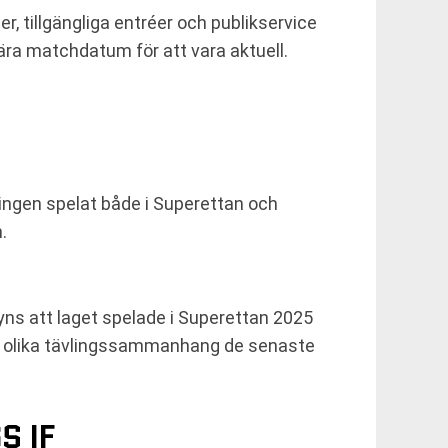
r, tillgängliga entréer och publikservice
ära matchdatum för att vara aktuell.
ngen spelat både i Superettan och
.
syns att laget spelade i Superettan 2025
ra olika tävlingssammanhang de senaste
S IF