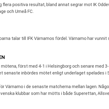
 flera positiva resultat, bland annat segrar mot IK Oddev
rage och Umeå FC.
arna talar till IFK Värnamos fördel. Värnamo har vunnit
EN
 mötena, först med 4-1 i Helsingborg och senare med 3
senaste inbördes mötet enligt underlaget spelades i Sv
l för Värnamo i de senaste matcherna mellan lagen. Någon
 svenska klubbar som har mötts i både Superettan, All