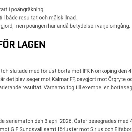
tart i poängräkning.
ill både resultat och målskillnad.
vgjord, men poängen har ändå betydelse i varje omgång.
FÖR LAGEN
h slutade med förlust borta mot IFK Norrköping den 4 ap
r det blev seger mot Kalmar FF, oavgjort mot Örgryte och
 varierande resultat. Värnamo tog till exempel en bortas
ade seriematch den 3 april 2026. Öster besegrades med
mot GIF Sundsvall samt förluster mot Sirius och Elfsbor