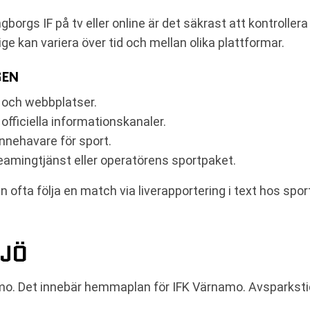
borgs IF på tv eller online är det säkrast att kontroller
ge kan variera över tid och mellan olika plattformar.
GEN
r och webbplatser.
officiella informationskanaler.
innehavare för sport.
eamingtjänst eller operatörens sportpaket.
kan ofta följa en match via liverapportering i text hos s
LJÖ
. Det innebär hemmaplan för IFK Värnamo. Avsparkstiden ä