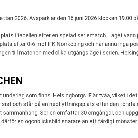
ettan 2026. Avspark är den 16 juni 2026 klockan 19.00 
a plats i tabellen efter en spelad seriematch. Laget van
plats efter 0-6 mot IFK Norrköping och har ännu inga po
gen till matchen med olika utgångsläge i serien. Helsin
TCHEN
et underlag som finns. Helsingborgs IF är tvåa, vilket i 
r sist och står på en nedflyttningsplats efter den först
 rätt sammanhang. Serien omfattar 30 omgångar, och uppg
r därför en ögonblicksbild snarare än ett färdigt mönste