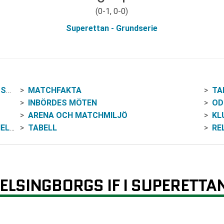
(0-1, 0-0)
Superettan - Grundserie
AN
MATCHFAKTA
TA
INBÖRDES MÖTEN
OD
ARENA OCH MATCHMILJÖ
KL
 IF
TABELL
RE
ELSINGBORGS IF I SUPERETTA