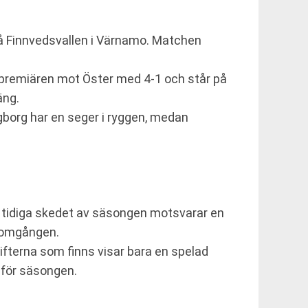
på Finnvedsvallen i Värnamo. Matchen
n premiären mot Öster med 4-1 och står på
äng.
gborg har en seger i ryggen, medan
det tidiga skedet av säsongen motsvarar en
a omgången.
ifterna som finns visar bara en spelad
r för säsongen.