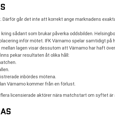
NS
t. Därför går det inte att korrekt ange marknadens exak
 kring sådant som brukar påverka oddsbilden. Helsingbor
lacering inför mötet. IFK Värnamo spelar samtidigt på h
en mellan lagen visar dessutom att Värnamo har haft öve
s pekar resultaten åt olika håll:
matchen.
llen.
istrerade inbördes mötena.
dan Värnamo kommer från en förlust.
flera licensierade aktörer nära matchstart om syftet ä
JAS