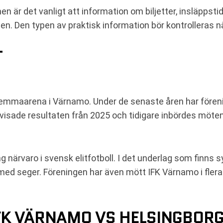
är det vanligt att information om biljetter, insläppstide
. Den typen av praktisk information bör kontrolleras n
T
mmaarena i Värnamo. Under de senaste åren har föreni
visade resultaten från 2025 och tidigare inbördes möten
 närvaro i svensk elitfotboll. I det underlag som finns 
 med seger. Föreningen har även mött IFK Värnamo i fle
FK VÄRNAMO VS HELSINGBORG