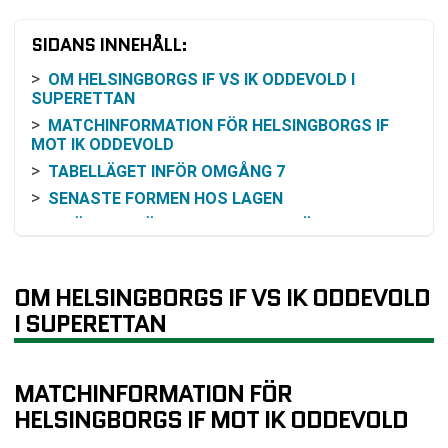
SIDANS INNEHÅLL:
OM HELSINGBORGS IF VS IK ODDEVOLD I
SUPERETTAN
MATCHINFORMATION FÖR HELSINGBORGS IF
MOT IK ODDEVOLD
TABELLÄGET INFÖR OMGÅNG 7
SENASTE FORMEN HOS LAGEN
INBÖRDES MÖTEN DE SENASTE SÄSONGERNA
ODDSBILD OCH VINSTCHANS
SÅ KAN DU FÖLJA MATCHEN
OM HELSINGBORGS IF VS IK ODDEVOLD
PRAKTISK LÄSNING INFÖR AVSPARK
I SUPERETTAN
VANLIGA FRÅGOR OM HELSINGBORGS IF VS IK
ODDEVOLD
TABELL
MATCHINFORMATION FÖR
RELATERADE NYHETER
HELSINGBORGS IF MOT IK ODDEVOLD