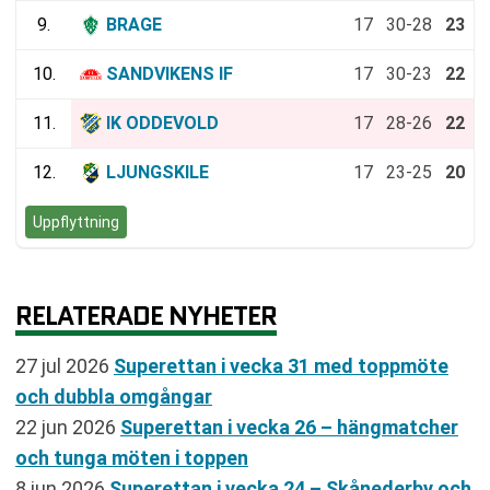
9.
BRAGE
17
30-28
23
10.
SANDVIKENS IF
17
30-23
22
11.
IK ODDEVOLD
17
28-26
22
12.
LJUNGSKILE
17
23-25
20
Uppflyttning
RELATERADE NYHETER
27 jul 2026
Superettan i vecka 31 med toppmöte
och dubbla omgångar
22 jun 2026
Superettan i vecka 26 – hängmatcher
och tunga möten i toppen
8 jun 2026
Superettan i vecka 24 – Skånederby och