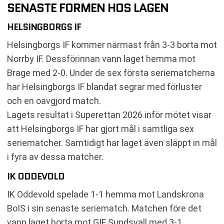
SENASTE FORMEN HOS LAGEN
HELSINGBORGS IF
Helsingborgs IF kommer närmast från 3-3 borta mot
Norrby IF. Dessförinnan vann laget hemma mot
Brage med 2-0. Under de sex första seriematcherna
har Helsingborgs IF blandat segrar med förluster
och en oavgjord match.
Lagets resultat i Superettan 2026 inför mötet visar
att Helsingborgs IF har gjort mål i samtliga sex
seriematcher. Samtidigt har laget även släppt in mål
i fyra av dessa matcher.
IK ODDEVOLD
IK Oddevold spelade 1-1 hemma mot Landskrona
BoIS i sin senaste seriematch. Matchen före det
vann laget borta mot GIF Sundsvall med 3-1.