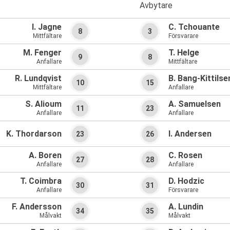
Avbytare
I. Jagne
C. Tchouante
8
3
Mittfältare
Försvarare
M. Fenger
T. Helge
9
8
Anfallare
Mittfältare
R. Lundqvist
B. Bang-Kittilse
10
15
Mittfältare
Anfallare
S. Alioum
A. Samuelsen
11
23
Anfallare
Anfallare
K. Thordarson
I. Andersen
23
26
A. Boren
C. Rosen
27
28
Anfallare
Anfallare
T. Coimbra
D. Hodzic
30
31
Anfallare
Försvarare
F. Andersson
A. Lundin
34
35
Målvakt
Målvakt