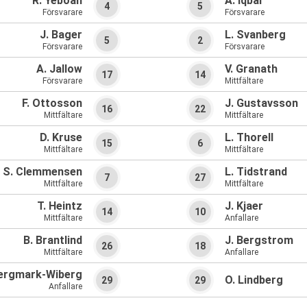
R. Yeboah
A. Iqbal
4
5
Försvarare
Försvarare
J. Bager
L. Svanberg
5
2
Försvarare
Försvarare
A. Jallow
V. Granath
17
14
Försvarare
Mittfältare
F. Ottosson
J. Gustavsson
16
22
Mittfältare
Mittfältare
D. Kruse
L. Thorell
15
6
Mittfältare
Mittfältare
S. Clemmensen
L. Tidstrand
7
27
Mittfältare
Mittfältare
T. Heintz
J. Kjaer
14
10
Mittfältare
Anfallare
B. Brantlind
J. Bergstrom
26
18
Mittfältare
Anfallare
Bergmark-Wiberg
O. Lindberg
29
29
Anfallare