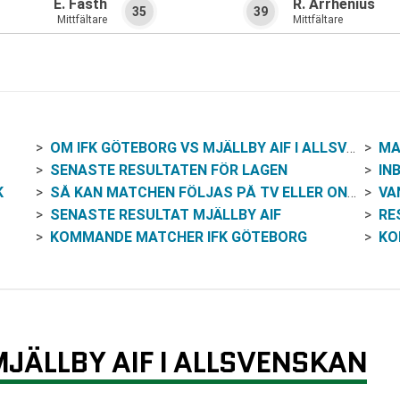
E. Fasth
R. Arrhenius
35
39
Mittfältare
Mittfältare
OM IFK GÖTEBORG VS MJÄLLBY AIF I ALLSVENSKAN
MAT
SENASTE RESULTATEN FÖR LAGEN
INB
K
SÅ KAN MATCHEN FÖLJAS PÅ TV ELLER ONLINE
VAN
SENASTE RESULTAT MJÄLLBY AIF
RE
KOMMANDE MATCHER IFK GÖTEBORG
KO
JÄLLBY AIF I ALLSVENSKAN