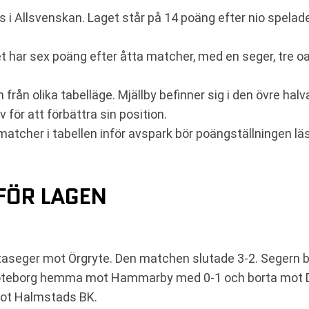
ts i Allsvenskan. Laget står på 14 poäng efter nio spela
et har sex poäng efter åtta matcher, med en seger, tre oa
 från olika tabelläge. Mjällby befinner sig i den övre halv
för att förbättra sin position.
 matcher i tabellen inför avspark bör poängställningen 
FÖR LAGEN
seger mot Örgryte. Den matchen slutade 3-2. Segern bröt
Göteborg hemma mot Hammarby med 0-1 och borta mot Dj
mot Halmstads BK.