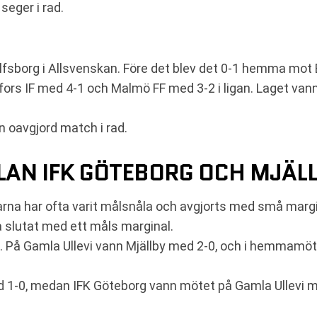
seger i rad.
Elfsborg i Allsvenskan. Före det blev det 0-1 hemma mot
fors IF med 4-1 och Malmö FF med 3-2 i ligan. Laget v
en oavgjord match i rad.
AN IFK GÖTEBORG OCH MJÄLL
na har ofta varit målsnåla och avgjorts med små margi
a slutat med ett måls marginal.
. På Gamla Ullevi vann Mjällby med 2-0, och i hemmamö
1-0, medan IFK Göteborg vann mötet på Gamla Ullevi m