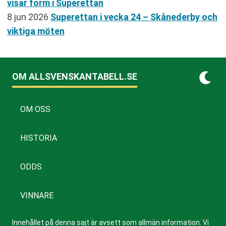
visar form i Superettan
8 jun 2026
Superettan i vecka 24 – Skånederby och
viktiga möten
OM ALLSVENSKANTABELL.SE
OM OSS
HISTORIA
ODDS
VINNARE
Innehållet på denna sajt är avsett som allmän information. Vi