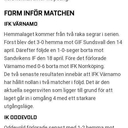
FORM INFÖR MATCHEN
IFK VÄRNAMO
Hemmalaget kommer från två raka segrar i serien.
Först blev det 3-0 hemma mot GIF Sundsvall den 14
april. Därefter följde en 1-0-seger borta mot
Sandvikens IF den 18 april. Före det förlorade
Värnamo med 0-6 borta mot IFK Norrköping.
De två senaste resultaten innebär att IFK Värnamo
har hållit nollan i två matcher i följd. Det är den
aktuella segersviten som ligger till grund för att
laget går in i omgång 4 med ett starkare
utgångsläge.
IK ODDEVOLD
Oddevold förlorade senast med 1-2 hemma mot