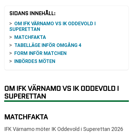
SIDANS INNEHÅLL:
OM IFK VÄRNAMO VS IK ODDEVOLD I
SUPERETTAN
MATCHFAKTA
TABELLÄGE INFÖR OMGÅNG 4
FORM INFÖR MATCHEN
INBÖRDES MÖTEN
VAD ODDSEN SÄGER
SÅ KAN MATCHEN FÖLJAS
BAKGRUND OM LAGEN I SERIEN
OM IFK VÄRNAMO VS IK ODDEVOLD I
DET HÄR VÄNTAR EFTER MATCHEN
SUPERETTAN
VANLIGA FRÅGOR OM IFK VÄRNAMO VS IK
ODDEVOLD
MATCHFAKTA
TABELL
RELATERADE NYHETER
IFK Värnamo möter IK Oddevold i Superettan 2026