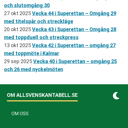
och slutomgång 30
27 okt 2025
Vecka 44 i Superettan – Omgång 29
med titelspår och streckläge
20 okt 2025
Vecka 43 i Superettan – Omgång 28
med toppduell och streckpress
13 okt 2025
Vecka 42 i Superettan – omgång 27
med toppmöte i Kalmar
29 sep 2025
Vecka 40 i Superettan – omgång 25
och 26 med nyckelmöten
OM ALLSVENSKANTABELL.SE
OM OSS