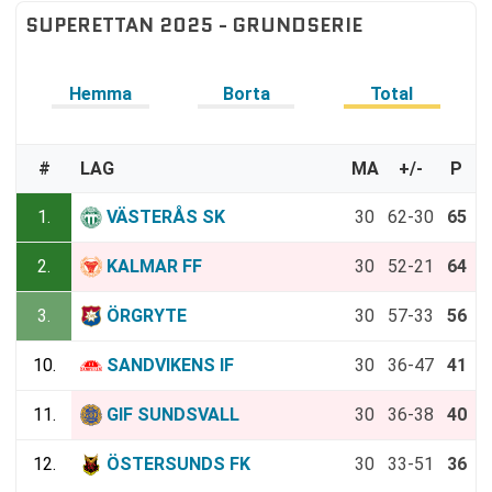
SUPERETTAN 2025 - GRUNDSERIE
Hemma
Borta
Total
#
LAG
MA
+/-
P
1.
VÄSTERÅS SK
30
62-30
65
2.
KALMAR FF
30
52-21
64
3.
ÖRGRYTE
30
57-33
56
10.
SANDVIKENS IF
30
36-47
41
11.
GIF SUNDSVALL
30
36-38
40
12.
ÖSTERSUNDS FK
30
33-51
36