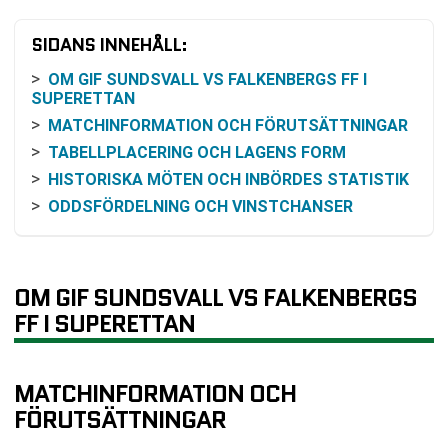
SIDANS INNEHÅLL:
OM GIF SUNDSVALL VS FALKENBERGS FF I
SUPERETTAN
MATCHINFORMATION OCH FÖRUTSÄTTNINGAR
TABELLPLACERING OCH LAGENS FORM
HISTORISKA MÖTEN OCH INBÖRDES STATISTIK
ODDSFÖRDELNING OCH VINSTCHANSER
KOMMANDE SPELSCHEMA
VANLIGA FRÅGOR OM GIF SUNDSVALL VS
FALKENBERGS FF
OM GIF SUNDSVALL VS FALKENBERGS
TABELL
FF I SUPERETTAN
RELATERADE NYHETER
MATCHINFORMATION OCH
FÖRUTSÄTTNINGAR