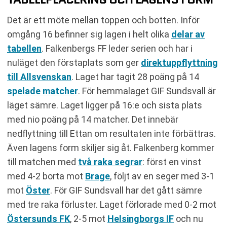
Det är ett möte mellan toppen och botten. Inför
omgång 16 befinner sig lagen i helt olika
delar av
tabellen
. Falkenbergs FF leder serien och har i
nuläget den förstaplats som ger
direktuppflyttning
till Allsvenskan
. Laget har tagit 28 poäng på 14
spelade matcher
. För hemmalaget GIF Sundsvall är
läget sämre. Laget ligger på 16:e och sista plats
med nio poäng på 14 matcher. Det innebär
nedflyttning till Ettan om resultaten inte förbättras.
Även lagens form skiljer sig åt. Falkenberg kommer
till matchen med
två raka segrar
: först en vinst
med 4-2 borta mot
Brage
, följt av en seger med 3-1
mot
Öster
. För GIF Sundsvall har det gått sämre
med tre raka förluster. Laget förlorade med 0-2 mot
Östersunds FK
, 2-5 mot
Helsingborgs IF
och nu