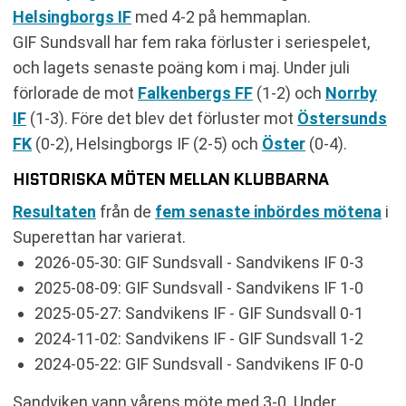
Helsingborgs IF
med 4-2 på hemmaplan.
GIF Sundsvall har fem raka förluster i seriespelet,
och lagets senaste poäng kom i maj. Under juli
förlorade de mot
Falkenbergs FF
(1-2) och
Norrby
IF
(1-3). Före det blev det förluster mot
Östersunds
FK
(0-2), Helsingborgs IF (2-5) och
Öster
(0-4).
HISTORISKA MÖTEN MELLAN KLUBBARNA
Resultaten
från de
fem senaste inbördes mötena
i
Superettan har varierat.
2026-05-30: GIF Sundsvall - Sandvikens IF 0-3
2025-08-09: GIF Sundsvall - Sandvikens IF 1-0
2025-05-27: Sandvikens IF - GIF Sundsvall 0-1
2024-11-02: Sandvikens IF - GIF Sundsvall 1-2
2024-05-22: GIF Sundsvall - Sandvikens IF 0-0
Sandviken vann vårens möte med 3-0. Under