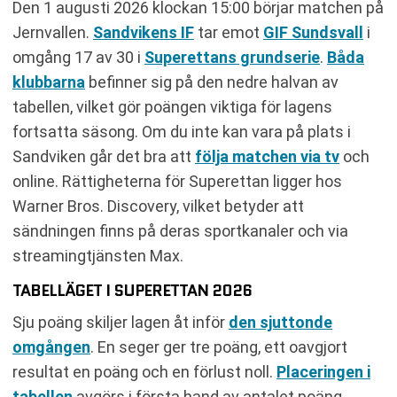
Den 1 augusti 2026 klockan 15:00 börjar matchen på
Jernvallen.
Sandvikens IF
tar emot
GIF Sundsvall
i
omgång 17 av 30 i
Superettans grundserie
.
Båda
klubbarna
befinner sig på den nedre halvan av
tabellen, vilket gör poängen viktiga för lagens
fortsatta säsong. Om du inte kan vara på plats i
Sandviken går det bra att
följa matchen via tv
och
online. Rättigheterna för Superettan ligger hos
Warner Bros. Discovery, vilket betyder att
sändningen finns på deras sportkanaler och via
streamingtjänsten Max.
TABELLÄGET I SUPERETTAN 2026
Sju poäng skiljer lagen åt inför
den sjuttonde
omgången
. En seger ger tre poäng, ett oavgjort
resultat en poäng och en förlust noll.
Placeringen i
tabellen
avgörs i första hand av antalet poäng,