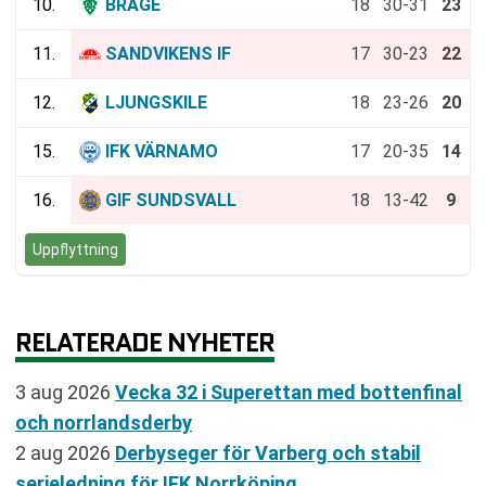
10.
BRAGE
18
30-31
23
11.
SANDVIKENS IF
17
30-23
22
12.
LJUNGSKILE
18
23-26
20
15.
IFK VÄRNAMO
17
20-35
14
16.
GIF SUNDSVALL
18
13-42
9
Uppflyttning
RELATERADE NYHETER
3 aug 2026
Vecka 32 i Superettan med bottenfinal
och norrlandsderby
2 aug 2026
Derbyseger för Varberg och stabil
serieledning för IFK Norrköping