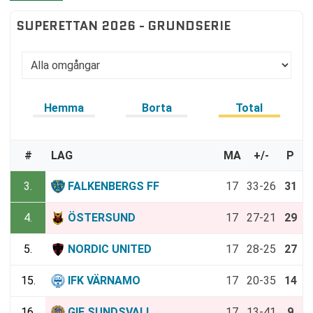
SUPERETTAN 2026 - GRUNDSERIE
Hemma
Borta
Total
#
LAG
MA
+/-
P
3.
FALKENBERGS FF
17
33-26
31
4.
ÖSTERSUND
17
27-21
29
5.
NORDIC UNITED
17
28-25
27
15.
IFK VÄRNAMO
17
20-35
14
16.
GIF SUNDSVALL
17
13-41
9