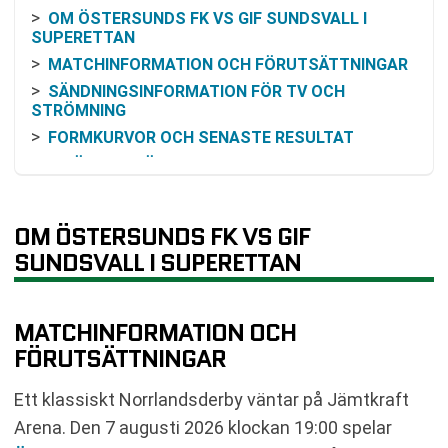
OM ÖSTERSUNDS FK VS GIF SUNDSVALL I
SUPERETTAN
MATCHINFORMATION OCH FÖRUTSÄTTNINGAR
SÄNDNINGSINFORMATION FÖR TV OCH
STRÖMNING
FORMKURVOR OCH SENASTE RESULTAT
INBÖRDES MÖTEN OCH HISTORIK
FAVORITSKAP OCH ODDS
KOMMANDE SPELSCHEMA
OM ÖSTERSUNDS FK VS GIF
TABELL
SUNDSVALL I SUPERETTAN
RELATERADE NYHETER
MATCHINFORMATION OCH
FÖRUTSÄTTNINGAR
Ett klassiskt Norrlandsderby väntar på Jämtkraft
Arena. Den 7 augusti 2026 klockan 19:00 spelar