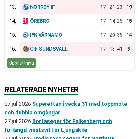
13.
NORRBY IF
17
21-23
19
14.
ÖREBRO
17
14-25
15
15.
IFK VÄRNAMO
17
20-35
14
16.
GIF SUNDSVALL
17
13-41
9
Uppflyttning
RELATERADE NYHETER
27 jul 2026
Superettan i vecka 31 med toppmöte
och dubbla omgångar
27 jul 2026
Bortaseger för Falkenberg och
förlängd vinstsvit för Ljungskile
21 jul 2026
Tredje raka segern för Norrby IF