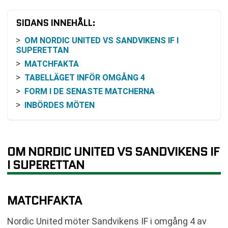
SIDANS INNEHÅLL:
OM NORDIC UNITED VS SANDVIKENS IF I
SUPERETTAN
MATCHFAKTA
TABELLÄGET INFÖR OMGÅNG 4
FORM I DE SENASTE MATCHERNA
INBÖRDES MÖTEN
VAD ODDSEN BRUKAR SPEGLA
SÅ KAN MATCHEN FÖLJAS
LÄGET INFÖR KOMMANDE OMGÅNGAR
OM NORDIC UNITED VS SANDVIKENS IF
KLUBBARNA I KORTHET
I SUPERETTAN
VANLIGA FRÅGOR OM NORDIC UNITED VS
SANDVIKENS IF
MATCHFAKTA
TABELL
RELATERADE NYHETER
Nordic United möter Sandvikens IF i omgång 4 av