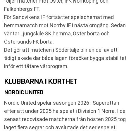
följer matcher mot Öster, IFK Norrköping och
Falkenbergs FF.
För Sandvikens IF fortsätter spelschemat med
hemmamatch mot Norrby IF i nästa omgång. Sedan
väntar Ljungskile SK hemma, Öster borta och
Östersunds FK borta.
Det gör att matchen i Södertälje blir en del av ett
tidigt skede där båda lagen försöker bygga stabilitet
inför ett tätare vårprogram.
KLUBBARNA I KORTHET
NORDIC UNITED
Nordic United spelar säsongen 2026 i Superettan
efter att under 2025 ha spelat i Division 1 Norra. I de
senast redovisade matcherna från hösten 2025 tog
laget flera segrar och avslutade det seriespelet