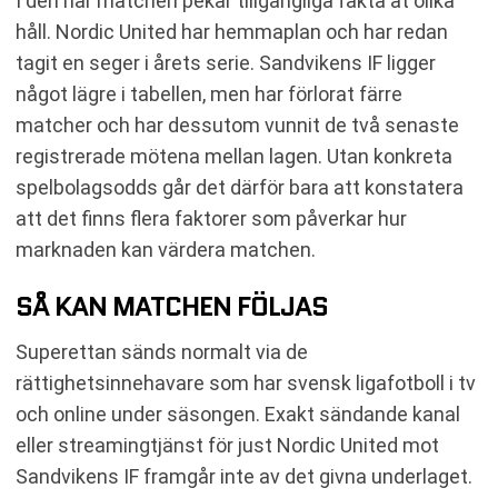
I den här matchen pekar tillgängliga fakta åt olika
håll. Nordic United har hemmaplan och har redan
tagit en seger i årets serie. Sandvikens IF ligger
något lägre i tabellen, men har förlorat färre
matcher och har dessutom vunnit de två senaste
registrerade mötena mellan lagen. Utan konkreta
spelbolagsodds går det därför bara att konstatera
att det finns flera faktorer som påverkar hur
marknaden kan värdera matchen.
SÅ KAN MATCHEN FÖLJAS
Superettan sänds normalt via de
rättighetsinnehavare som har svensk ligafotboll i tv
och online under säsongen. Exakt sändande kanal
eller streamingtjänst för just Nordic United mot
Sandvikens IF framgår inte av det givna underlaget.