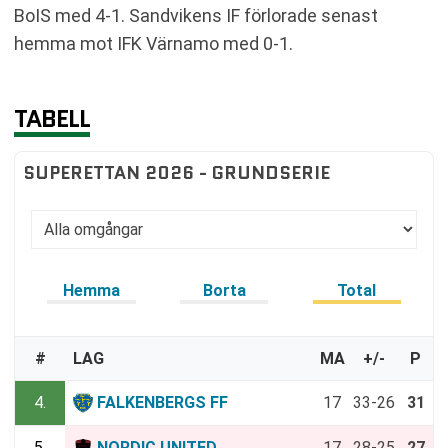
BoIS med 4-1. Sandvikens IF förlorade senast
hemma mot IFK Värnamo med 0-1.
TABELL
SUPERETTAN 2026 - GRUNDSERIE
Hemma
Borta
Total
#
LAG
MA
+/-
P
4.
FALKENBERGS FF
17
33-26
31
5.
NORDIC UNITED
17
28-25
27