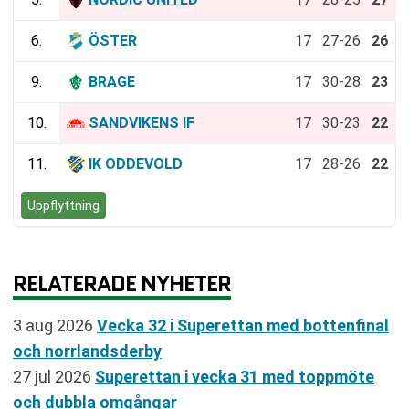
6.
ÖSTER
17
27-26
26
9.
BRAGE
17
30-28
23
10.
SANDVIKENS IF
17
30-23
22
11.
IK ODDEVOLD
17
28-26
22
Uppflyttning
RELATERADE NYHETER
3 aug 2026
Vecka 32 i Superettan med bottenfinal
och norrlandsderby
27 jul 2026
Superettan i vecka 31 med toppmöte
och dubbla omgångar