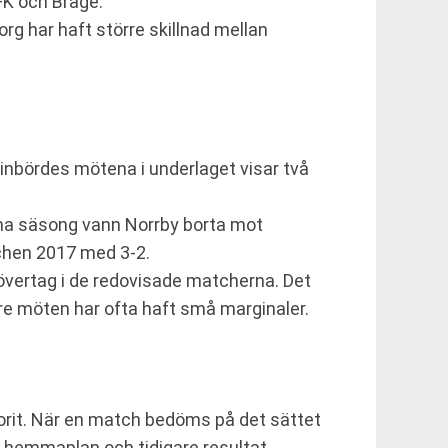
FK och Brage.
org har haft större skillnad mellan
 inbördes mötena i underlaget visar två
a säsong vann Norrby borta mot
hen 2017 med 3-2.
t övertag i de redovisade matcherna. Det
are möten har ofta haft små marginaler.
vorit. När en match bedöms på det sättet
, hemmaplan och tidigare resultat.