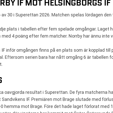
BY IF MOT HELSINGBORGS IF
6 av 30 i Superettan 2026. Matchen spelas lördagen den
dje plats i tabellen efter fem spelade omgångar. Laget h
ats med 4 poäng efter fem matcher. Norrby har ännu inte v
F inför omgången finns på en plats som är kopplad till po
al. Eftersom serien bara har nått omgång 6 är tabellen fo
t.
6
a oavgjorda resultat i Superettan. De fyra matcherna h
 Sandvikens IF. Premiären mot Brage slutade med förlust
-0 hemma mot Brage. Före det hade laget förlorat med 1