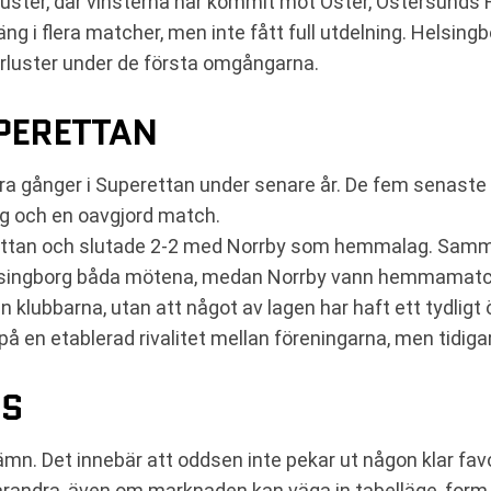
rluster, där vinsterna har kommit mot Öster, Östersunds 
ng i flera matcher, men inte fått full utdelning. Helsingb
örluster under de första omgångarna.
PERETTAN
era gånger i Superettan under senare år. De fem senaste
org och en oavgjord match.
ettan och slutade 2-2 med Norrby som hemmalag. Samm
elsingborg båda mötena, medan Norrby vann hemmamatc
an klubbarna, utan att något av lagen har haft ett tydlig
på en etablerad rivalitet mellan föreningarna, men tidig
NS
ämn. Det innebär att oddsen inte pekar ut någon klar fa
varandra, även om marknaden kan väga in tabelläge, form