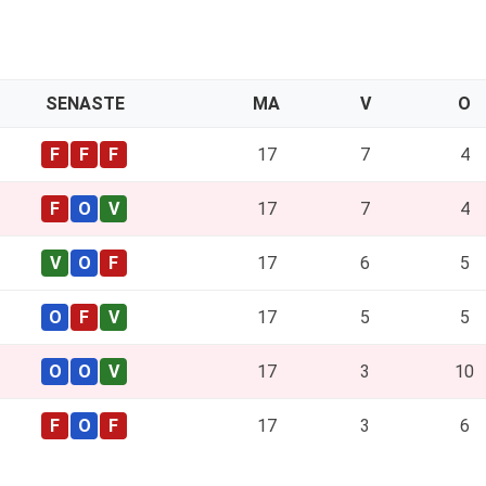
SENASTE
MA
V
O
17
7
4
17
7
4
17
6
5
17
5
5
17
3
10
17
3
6