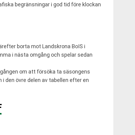
afiska begränsningar i god tid före klockan
ärefter borta mot Landskrona BoIS i
hemma i nästa omgång och spelar sedan
omgången om att försöka ta säsongens
 i den övre delen av tabellen efter en
F