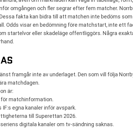
e inför omgången och fler segrar efter fem matcher. Nor
r. Dessa fakta kan bidra till att matchen inte bedöms som
fall. Odds visar en bedömning före matchstart, inte ett f
 om startelvor eller skadeläge offentliggörs. Några exak
rhand.
JAS
änst framgår inte av underlaget. Den som vill följa Norrb
nära matchdagen.
on är:
 för matchinformation.
 IF:s egna kanaler inför avspark.
ttigheterna till Superettan 2026.
er seriens digitala kanaler om tv-sändning saknas.