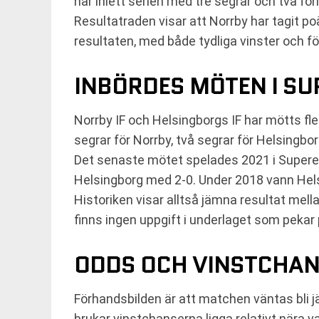
har inlett serien med tre segrar och två fö
Resultatraden visar att Norrby har tagit poä
resultaten, med både tydliga vinster och f
INBÖRDES MÖTEN I SU
Norrby IF och Helsingborgs IF har mötts fl
segrar för Norrby, två segrar för Helsingb
Det senaste mötet spelades 2021 i Super
Helsingborg med 2-0. Under 2018 vann H
Historiken visar alltså jämna resultat mell
finns ingen uppgift i underlaget som pekar 
ODDS OCH VINSTCHA
Förhandsbilden är att matchen väntas bli j
brukar vinstchanserna ligga relativt nära 