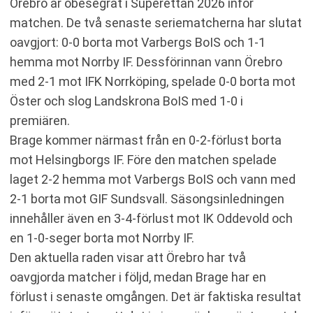
Örebro är obesegrat i Superettan 2026 inför
matchen. De två senaste seriematcherna har slutat
oavgjort: 0-0 borta mot Varbergs BoIS och 1-1
hemma mot Norrby IF. Dessförinnan vann Örebro
med 2-1 mot IFK Norrköping, spelade 0-0 borta mot
Öster och slog Landskrona BoIS med 1-0 i
premiären.
Brage kommer närmast från en 0-2-förlust borta
mot Helsingborgs IF. Före den matchen spelade
laget 2-2 hemma mot Varbergs BoIS och vann med
2-1 borta mot GIF Sundsvall. Säsongsinledningen
innehåller även en 3-4-förlust mot IK Oddevold och
en 1-0-seger borta mot Norrby IF.
Den aktuella raden visar att Örebro har två
oavgjorda matcher i följd, medan Brage har en
förlust i senaste omgången. Det är faktiska resultat