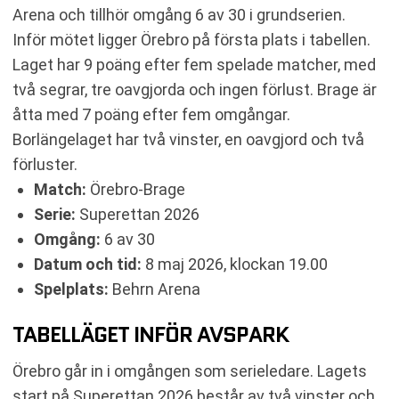
Arena och tillhör omgång 6 av 30 i grundserien.
Inför mötet ligger Örebro på första plats i tabellen.
Laget har 9 poäng efter fem spelade matcher, med
två segrar, tre oavgjorda och ingen förlust. Brage är
åtta med 7 poäng efter fem omgångar.
Borlängelaget har två vinster, en oavgjord och två
förluster.
Match:
Örebro-Brage
Serie:
Superettan 2026
Omgång:
6 av 30
Datum och tid:
8 maj 2026, klockan 19.00
Spelplats:
Behrn Arena
TABELLÄGET INFÖR AVSPARK
Örebro går in i omgången som serieledare. Lagets
start på Superettan 2026 består av två vinster och