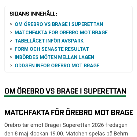
SIDANS INNEHÅLL:
OM ÖREBRO VS BRAGE I SUPERETTAN
MATCHFAKTA FÖR ÖREBRO MOT BRAGE
TABELLÄGET INFÖR AVSPARK
FORM OCH SENASTE RESULTAT
INBÖRDES MÖTEN MELLAN LAGEN
ODDSEN INFÖR ÖREBRO MOT BRAGE
SÅ KAN DU FÖLJA MATCHEN
VAD OMGÅNG 6 INNEBÄR
OM ÖREBRO VS BRAGE I SUPERETTAN
VANLIGA FRÅGOR OM ÖREBRO VS BRAGE
TABELL
RELATERADE NYHETER
MATCHFAKTA FÖR ÖREBRO MOT BRAGE
Örebro tar emot Brage i Superettan 2026 fredagen
den 8 maj klockan 19.00. Matchen spelas på Behrn