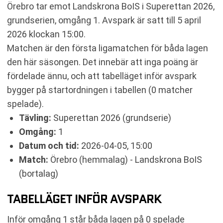
RESULTAT INBÖRDES MÖTEN
Örebro tar emot Landskrona BoIS i Superettan 2026,
TABELL
grundserien, omgång 1. Avspark är satt till 5 april
KOMMANDE MATCHER ÖREBRO
2026 klockan 15:00.
KOMMANDE MATCHER LANDSKRONA BOIS
Matchen är den första ligamatchen för båda lagen
RELATERADE NYHETER
den här säsongen. Det innebär att inga poäng är
fördelade ännu, och att tabelläget inför avspark
bygger på startordningen i tabellen (0 matcher
spelade).
Tävling:
Superettan 2026 (grundserie)
Omgång:
1
Datum och tid:
2026-04-05, 15:00
Match:
Örebro (hemmalag) - Landskrona BoIS
(bortalag)
TABELLÄGET INFÖR AVSPARK
Inför omgång 1 står båda lagen på 0 spelade