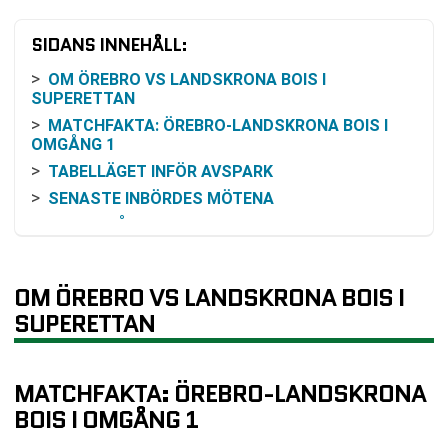
SIDANS INNEHÅLL:
OM ÖREBRO VS LANDSKRONA BOIS I
SUPERETTAN
MATCHFAKTA: ÖREBRO-LANDSKRONA BOIS I
OMGÅNG 1
TABELLÄGET INFÖR AVSPARK
SENASTE INBÖRDES MÖTENA
FORM FRÅN SLUTET AV SUPERETTAN 2025
HUR MATCHEN KAN FÖLJAS PÅ TV ELLER
ONLINE
OM ÖREBRO VS LANDSKRONA BOIS I
RESONEMANG KRING ODDS OCH VINSTCHANS
SUPERETTAN
MATCHER RUNTOMKRING OMGÅNG 1
VANLIGA FRÅGOR OM ÖREBRO VS LANDSKRONA
BOIS
MATCHFAKTA: ÖREBRO-LANDSKRONA
SENASTE RESULTAT ÖREBRO
BOIS I OMGÅNG 1
SENASTE RESULTAT LANDSKRONA BOIS