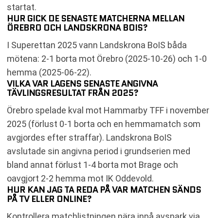
startat.
HUR GICK DE SENASTE MATCHERNA MELLAN
ÖREBRO OCH LANDSKRONA BOIS?
I Superettan 2025 vann Landskrona BoIS båda
mötena: 2-1 borta mot Örebro (2025-10-26) och 1-0
hemma (2025-06-22).
VILKA VAR LAGENS SENASTE ANGIVNA
TÄVLINGSRESULTAT FRÅN 2025?
Örebro spelade kval mot Hammarby TFF i november
2025 (förlust 0-1 borta och en hemmamatch som
avgjordes efter straffar). Landskrona BoIS
avslutade sin angivna period i grundserien med
bland annat förlust 1-4 borta mot Brage och
oavgjort 2-2 hemma mot IK Oddevold.
HUR KAN JAG TA REDA PÅ VAR MATCHEN SÄNDS
PÅ TV ELLER ONLINE?
Kontrollera matchlistningen nära inpå avspark via